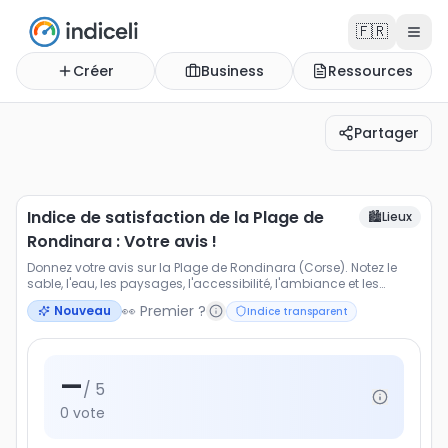
🇫🇷
Créer
Business
Ressources
Partager
Indice de satisfaction de la Plage de Rondinara : Votre a
Donnez votre avis sur la Plage de Rondinara (Corse). Note
Indice de satisfaction de la Plage de
🏙️
Lieux
Rondinara : Votre avis !
Donnez votre avis sur la Plage de Rondinara (Corse). Notez le
sable, l'eau, les paysages, l'accessibilité, l'ambiance et les
activités proposées.
👀 Premier ?
Nouveau
Indice transparent
—
/ 5
0
vote