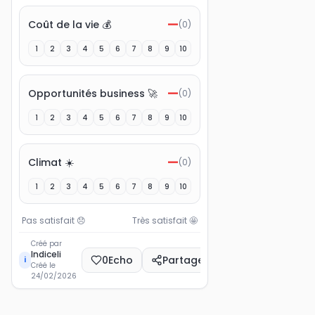
—
Coût de la vie 💰
(
0
)
1
2
3
4
5
6
7
8
9
10
—
Opportunités business 🚀
(
0
)
1
2
3
4
5
6
7
8
9
10
—
Climat ☀️
(
0
)
1
2
3
4
5
6
7
8
9
10
Pas satisfait
😞
Très satisfait
🤩
Créé par
Indiceli
0
Echo
Partager
i
Créé le
24/02/2026