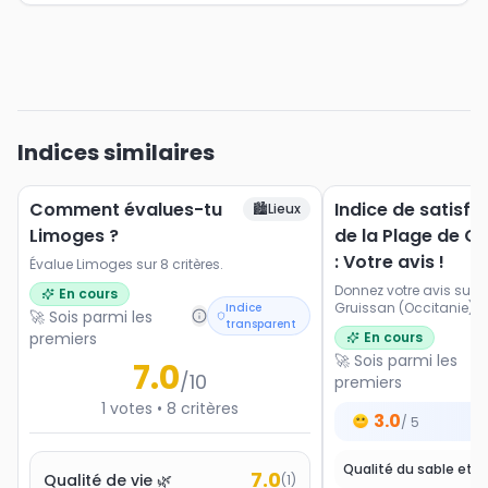
Indices similaires
Comment évalues-tu
Indice de satisfa
🏙️
Lieux
Limoges ?
de la Plage de G
: Votre avis !
Évalue Limoges sur 8 critères.
Donnez votre avis sur l
En cours
Gruissan (Occitanie). No
Indice
🚀 Sois parmi les
transparent
les paysages, l'accessi
premiers
En cours
et les activités proposé
🚀 Sois parmi les
7.0
/10
premiers
1
votes
•
8
critères
3.0
/ 5
7.0
Qualité de vie 🌿
(
1
)