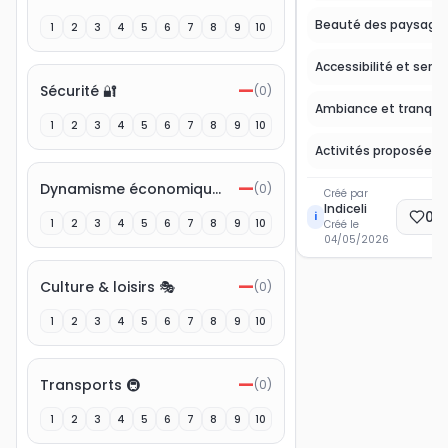
Beauté des paysage
1
2
3
4
5
6
7
8
9
10
Accessibilité et servi
—
Sécurité 🔐
(
0
)
Ambiance et tranquill
1
2
3
4
5
6
7
8
9
10
—
Dynamisme économique 💼
(
0
)
Créé par
Indiceli
0
E
i
1
2
3
4
5
6
7
8
9
10
Créé le
04/05/2026
—
Culture & loisirs 🎭
(
0
)
1
2
3
4
5
6
7
8
9
10
—
Transports 🚇
(
0
)
1
2
3
4
5
6
7
8
9
10