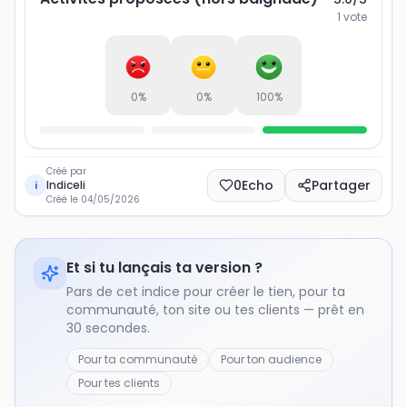
1
vote
0
%
0
%
100
%
Créé par
0
Echo
Partager
Indiceli
i
Créé le
04/05/2026
Et si tu lançais ta version ?
Pars de cet indice pour créer le tien, pour ta
communauté, ton site ou tes clients — prêt en
30 secondes.
Pour ta communauté
Pour ton audience
Pour tes clients