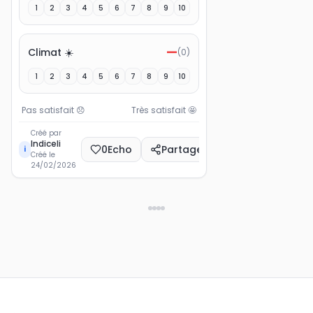
1
2
3
4
5
6
7
8
9
10
—
Climat ☀️
(
0
)
1
2
3
4
5
6
7
8
9
10
Pas satisfait
😞
Très satisfait
🤩
Créé par
Indiceli
0
Echo
Partager
i
Créé le
24/02/2026