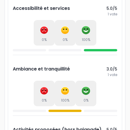
Accessibilité et services
5.0
/5
1
vote
0
%
0
%
100
%
Ambiance et tranquillité
3.0
/5
1
vote
0
%
100
%
0
%
Activités proposées (hors baignade)
5.0
/5