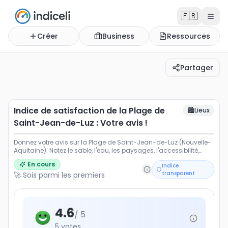
🇫🇷
Créer
Business
Ressources
Partager
Indice de satisfaction de la Plage de Saint-Jean-de-Luz 
Donnez votre avis sur la Plage de Saint-Jean-de-Luz (Nou
Indice de satisfaction de la Plage de
🏙️
Lieux
Saint-Jean-de-Luz : Votre avis !
Donnez votre avis sur la Plage de Saint-Jean-de-Luz (Nouvelle-
Aquitaine). Notez le sable, l'eau, les paysages, l'accessibilité,
l'ambiance et les activités proposées.
En cours
Indice
transparent
🚀 Sois parmi les premiers
4.6
/ 5
5
votes