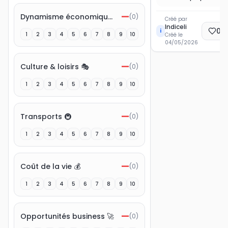
—
Dynamisme économique 💼
(
0
)
Créé par
Indiceli
0
E
i
1
2
3
4
5
6
7
8
9
10
Créé le
04/05/2026
—
Culture & loisirs 🎭
(
0
)
1
2
3
4
5
6
7
8
9
10
—
Transports 🚇
(
0
)
1
2
3
4
5
6
7
8
9
10
—
Coût de la vie 💰
(
0
)
1
2
3
4
5
6
7
8
9
10
—
Opportunités business 🚀
(
0
)