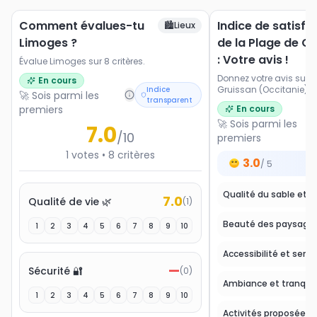
Comment évalues-tu
Indice de satisfa
🏙️
Lieux
Limoges ?
de la Plage de G
: Votre avis !
Évalue Limoges sur 8 critères.
Donnez votre avis sur l
En cours
Gruissan (Occitanie). No
Indice
🚀 Sois parmi les
transparent
les paysages, l'accessi
premiers
En cours
et les activités proposé
🚀 Sois parmi les
7.0
/10
premiers
1
votes
•
8
critères
3.0
/ 5
7.0
Qualité de vie 🌿
(
1
)
Beauté des paysage
1
2
3
4
5
6
7
8
9
10
Accessibilité et servi
—
Sécurité 🔐
(
0
)
Ambiance et tranquill
1
2
3
4
5
6
7
8
9
10