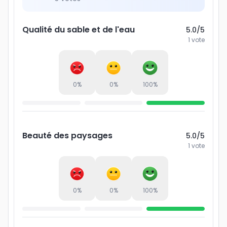
Qualité du sable et de l'eau
5.0
/5
1
vote
0
%
0
%
100
%
Beauté des paysages
5.0
/5
1
vote
0
%
0
%
100
%