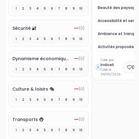
Beauté des paysage
1
2
3
4
5
6
7
8
9
10
Accessibilité et servi
—
Sécurité 🔐
(
0
)
Ambiance et tranquill
1
2
3
4
5
6
7
8
9
10
—
Dynamisme économique 💼
(
0
)
Créé par
Indiceli
0
E
i
1
2
3
4
5
6
7
8
9
10
Créé le
04/05/2026
—
Culture & loisirs 🎭
(
0
)
1
2
3
4
5
6
7
8
9
10
—
Transports 🚇
(
0
)
1
2
3
4
5
6
7
8
9
10