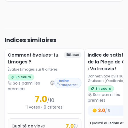
Indices similaires
Comment évalues-tu
Indice de satisfa
🏙️
Lieux
Limoges ?
de la Plage de G
: Votre avis !
Évalue Limoges sur 8 critères.
Donnez votre avis sur l
En cours
Gruissan (Occitanie). No
Indice
🚀 Sois parmi les
transparent
les paysages, l'accessi
premiers
En cours
et les activités proposé
🚀 Sois parmi les
7.0
/10
premiers
1
votes
•
8
critères
3.0
/ 5
7.0
Qualité de vie 🌿
(
1
)