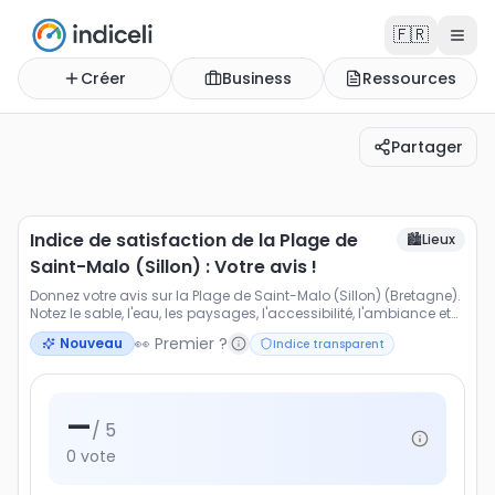
🇫🇷
Créer
Business
Ressources
Partager
Indice de satisfaction de la Plage de Saint-Malo (Sillon) 
Donnez votre avis sur la Plage de Saint-Malo (Sillon) (Bre
Indice de satisfaction de la Plage de
🏙️
Lieux
Saint-Malo (Sillon) : Votre avis !
Donnez votre avis sur la Plage de Saint-Malo (Sillon) (Bretagne).
Notez le sable, l'eau, les paysages, l'accessibilité, l'ambiance et
les activités proposées.
👀 Premier ?
Nouveau
Indice transparent
—
/ 5
0
vote