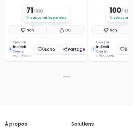
71
100
/100
/100
🚀
Sois parmi les premiers
🚀
Sois parmi l
Non
Oui
Non
Créé par
Créé par
Indiceli
Indiceli
0
Echo
Partager
0
Ec
i
i
Créé le
Créé le
29/12/2025
27/12/2025
À propos
Solutions