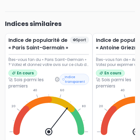
Indices similaires
Indice de popularité de
Indice de popular
⚽
Sport
« Paris Saint-Germain »
« Antoine Griezm
Êtes-vous fan du « Paris Saint-Germain »
Êtes-vous fan de « Ant
? Votez et donnez votre avis sur ce club de
Votez pour exprimer vot
Ligue 1.
popularité du footballe
En cours
En cours
français.
Indice
🚀 Sois parmi les
🚀 Sois parmi les
transparent
premiers
premiers
40
60
40
20
80
20
0
100
0