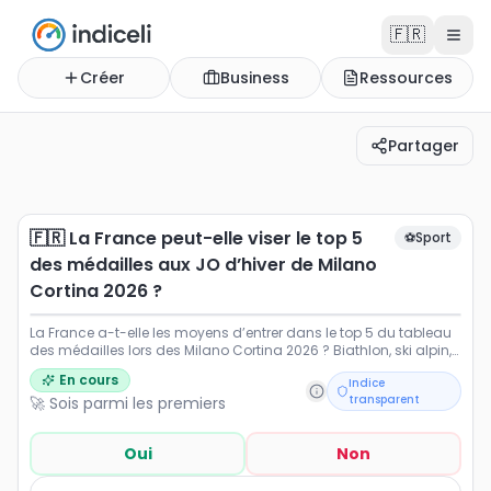
🇫🇷
Créer
Business
Ressources
Partager
🇫🇷 La France peut-elle viser le top 5 des médailles au
La France a-t-elle les moyens d’entrer dans le top 5 du
🇫🇷 La France peut-elle viser le top 5
⚽
Sport
des médailles aux JO d’hiver de Milano
Cortina 2026 ?
La France a-t-elle les moyens d’entrer dans le top 5 du tableau
des médailles lors des Milano Cortina 2026 ? Biathlon, ski alpin,
snowboard, ski nordique : performances attendues, dynamique
En cours
Indice
de l’équipe de France, génération montante et historique
transparent
🚀 Sois parmi les premiers
olympique. Cet indice d’opinion permet de mesurer la confiance
du public, comparer les pronostics et suivre l’évolution des
attentes avant et pendant les Jeux.
Oui
Non