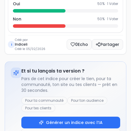
Oui
50
% ·
1
Voter
Non
50
% ·
1
Voter
Créé par
0
Echo
Partager
Indiceli
i
Créé le
05/02/2026
Et si tu lançais ta version ?
Pars de cet indice pour créer le tien, pour ta
communauté, ton site ou tes clients — prêt en
30 secondes.
Pour ta communauté
Pour ton audience
Pour tes clients
Générer un indice avec l’IA