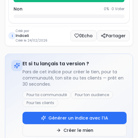
Non
0
% ·
0
Voter
Créé par
0
Echo
Partager
Indiceli
i
Créé le
24/02/2026
Et si tu lançais ta version ?
Pars de cet indice pour créer le tien, pour ta
communauté, ton site ou tes clients — prêt en
30 secondes.
Pour ta communauté
Pour ton audience
Pour tes clients
Générer un indice avec l’IA
Créer le mien