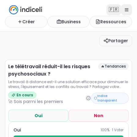
🇫🇷
Créer
Business
Ressources
Partager
Le télétravail réduit-il les risques psychosociaux ?
Le travail à distance est-il une solution efficace pour di
Le télétravail réduit-il les risques
🔥
Tendances
psychosociaux ?
Le travail à distance est-il une solution efficace pour diminuer le
stress, l'épuisement et les conflits au travail ? Partagez votre
expérience.
En cours
Indice
transparent
🚀 Sois parmi les premiers
Oui
Non
Oui
100
% ·
1
Voter