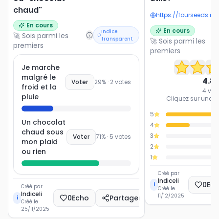
chaud"
En cours
En cours
Indice
🚀 Sois parmi les
transparent
🚀 Sois parmi les
premiers
premiers
Je marche
malgré le
4.8
Voter
29
% ·
2
votes
froid et la
4
vot
pluie
Cliquez sur une ét
5
Un chocolat
4
chaud sous
3
Voter
71
% ·
5
votes
mon plaid
2
ou rien
1
Créé par
Indiceli
0
Ec
i
Créé par
Créé le
Indiceli
11/12/2025
0
Echo
Partager
i
Créé le
25/11/2025