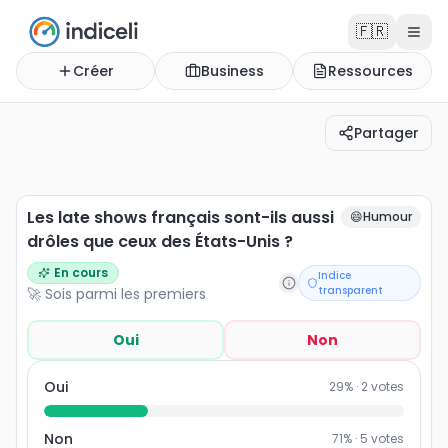
🇫🇷
Créer
Business
Ressources
Partager
Les late shows français sont-ils aussi drôles que ceux d
Les late shows français sont-ils aussi
😄
Humour
drôles que ceux des États-Unis ?
En cours
Indice
transparent
🚀 Sois parmi les premiers
Oui
Non
Oui
29
% ·
2
votes
Non
71
% ·
5
votes