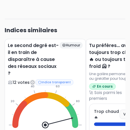
Indices similaires
Le second degré est-
Tu préfères… avo
😄
Humour
il en train de
toujours trop ch
disparaître à cause
🔥 ou toujours tr
des réseaux sociaux
froid 🥶 ?
?
Une galère permanente 
ou grelotter pour toujour
12
vote
s
Indice transparent
En cours
40
60
🚀 Sois parmi les
premiers
20
80
Trop chaud
Vot
🔥
0
100