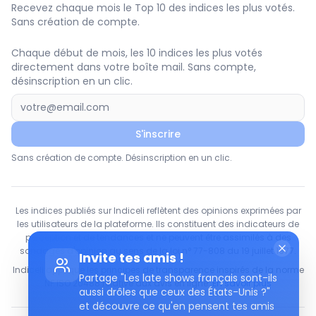
Recevez chaque mois le Top 10 des indices les plus votés.
Sans création de compte.
Chaque début de mois, les 10 indices les plus votés
directement dans votre boîte mail. Sans compte,
désinscription en un clic.
S'inscrire
Sans création de compte. Désinscription en un clic.
Les indices publiés sur Indiceli reflètent des opinions exprimées par
les utilisateurs de la plateforme. Ils constituent des indicateurs de
perception et de tendances et ne peuvent être assimilés à des
sondages d'opinion au sens de la loi n° 77-808 du 19 juillet 1977.
Invite tes amis !
Indiceli applique les principes de transparence inspirés de la norme
Partage "Les late shows français sont-ils
NF ISO 20488 relative aux avis en ligne.
En savoir plus
aussi drôles que ceux des États-Unis ?"
et découvre ce qu'en pensent tes amis