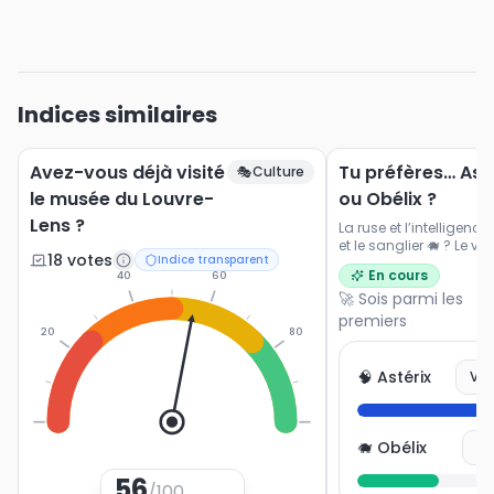
Indices similaires
Avez-vous déjà visité
Tu préfères… Ast
🎭
Culture
le musée du Louvre-
ou Obélix ?
Lens ?
La ruse et l’intelligence
et le sanglier 🐗 ? Le vr
18
vote
s
Indice transparent
c’est qui selon toi ?
En cours
40
60
🚀 Sois parmi les
premiers
20
80
🧠 Astérix
Vot
0
100
🐗 Obélix
Vo
56
/100