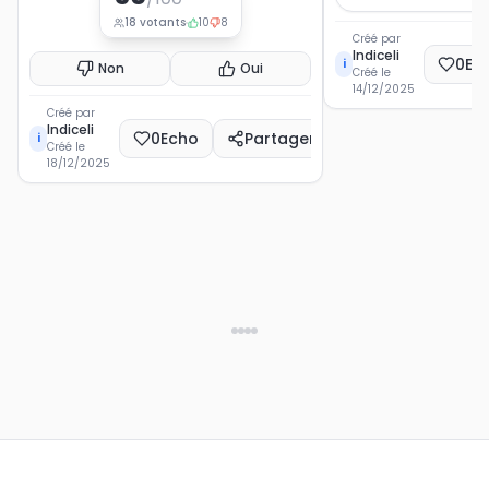
18
votants
10
8
Créé par
Indiceli
0
Ec
i
Non
Oui
Créé le
14/12/2025
Créé par
Indiceli
0
Echo
Partager
i
Créé le
18/12/2025