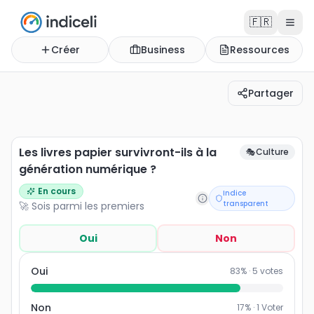
🇫🇷
Créer
Business
Ressources
Partager
Les livres papier survivront-ils à la génération numériq
Les livres papier survivront-ils à la
🎭
Culture
génération numérique ?
En cours
Indice
transparent
🚀 Sois parmi les premiers
Oui
Non
Oui
83
% ·
5
votes
Non
17
% ·
1
Voter