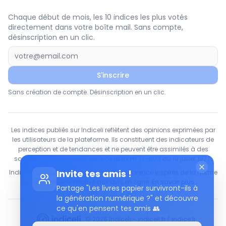
Chaque début de mois, les 10 indices les plus votés
directement dans votre boîte mail. Sans compte,
désinscription en un clic.
S'inscrire
Sans création de compte. Désinscription en un clic.
Les indices publiés sur Indiceli reflètent des opinions exprimées par
les utilisateurs de la plateforme. Ils constituent des indicateurs de
perception et de tendances et ne peuvent être assimilés à des
sondages d'opinion au sens de la loi n° 77-808 du 19 juillet 1977.
Invite tes amis !
Indiceli applique les principes de transparence inspirés de la norme
NF ISO 20488 relative aux avis en ligne.
En savoir plus
Partage "Les livres papier survivront-ils à
la génération numérique ?" et découvre
ce qu'en pensent tes amis 👥
© 2026 Indiceli - indiceli.fr / indice.li