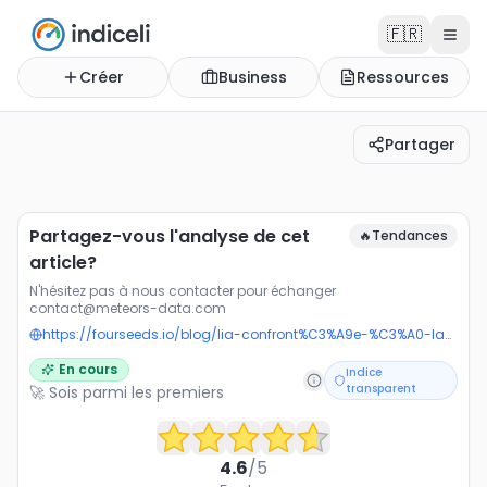
🇫🇷
Créer
Business
Ressources
Partager
Partagez-vous l'analyse de cet article?
N'hésitez pas à nous contacter pour échanger cont
Partagez-vous l'analyse de cet
🔥
Tendances
article?
N'hésitez pas à nous contacter pour échanger
contact@meteors-data.com
https://fourseeds.io/blog/lia-confront%C3%A9e-%C3%A0-la-gouvernance-des-donn%C3%A9es
En cours
Indice
transparent
🚀 Sois parmi les premiers
4.6
/5