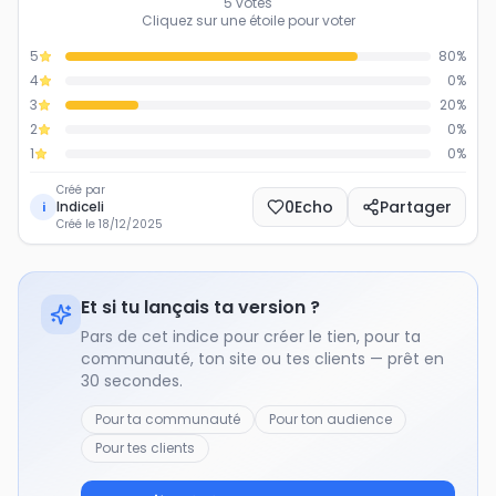
5
votes
Cliquez sur une étoile pour voter
5
80
%
4
0
%
3
20
%
2
0
%
1
0
%
Créé par
0
Echo
Partager
Indiceli
i
Créé le
18/12/2025
Et si tu lançais ta version ?
Pars de cet indice pour créer le tien, pour ta
communauté, ton site ou tes clients — prêt en
30 secondes.
Pour ta communauté
Pour ton audience
Pour tes clients