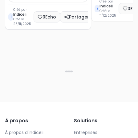
Créé par
Indiceli
0
Ec
i
Créé par
Créé le
Indiceli
11/12/2025
0
Echo
Partager
i
Créé le
25/11/2025
À propos
Solutions
À propos d'Indiceli
Entreprises