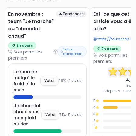
En novembre :
Est-ce que cet
🔥
Tendances
team "Je marche"
article vous a ét
ou "chocolat
utile?
chaud"
En cours
En cours
Indice
🚀 Sois parmi les
transparent
🚀 Sois parmi les
premiers
premiers
Je marche
malgré le
4.8
Voter
29
% ·
2
votes
froid et la
4
vot
pluie
Cliquez sur une ét
5
Un chocolat
4
chaud sous
3
Voter
71
% ·
5
votes
mon plaid
2
ou rien
1