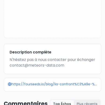
Description complète
N'hésitez pas à nous contacter pour échanger 
contact@meteors-data.com
https://fourseeds.io/blog/lia-confront%C3%A9e-%C3%A0-la-gouvernance-des-donn%C3%A9es
Commentaires
Top Échos
Plus récents