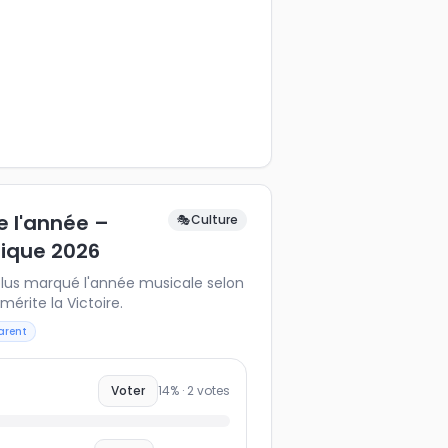
e l'année –
🎭
Culture
sique 2026
 plus marqué l'année musicale selon
mérite la Victoire.
arent
Voter
14
% ·
2
votes