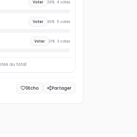
Voter
29
% ·
4
votes
Voter
36
% ·
5
votes
Voter
21
% ·
3
votes
otes au total
0
Echo
Partager