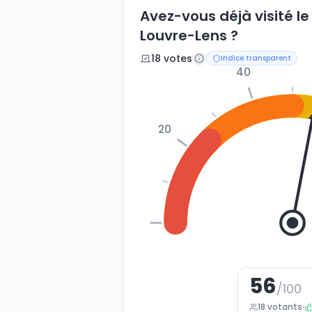
Avez-vous déjà visité l
Louvre-Lens ?
18
vote
s
Indice transparent
40
20
0
56
/100
18
votants