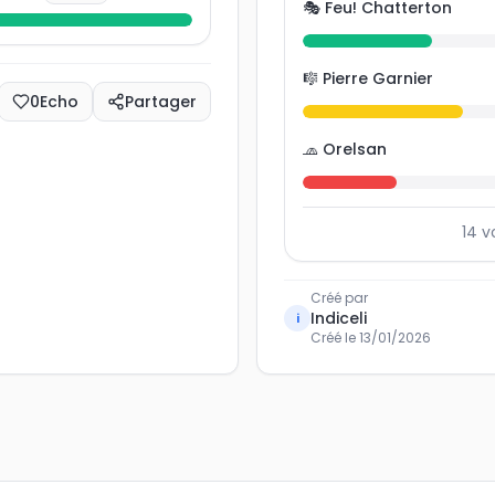
🎭 Feu! Chatterton
🎼 Pierre Garnier
0
Echo
Partager
🧢 Orelsan
14
v
Créé par
Indiceli
i
Créé le
13/01/2026