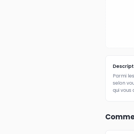
Descrip
Parmi le
selon vou
qui vous 
Commen