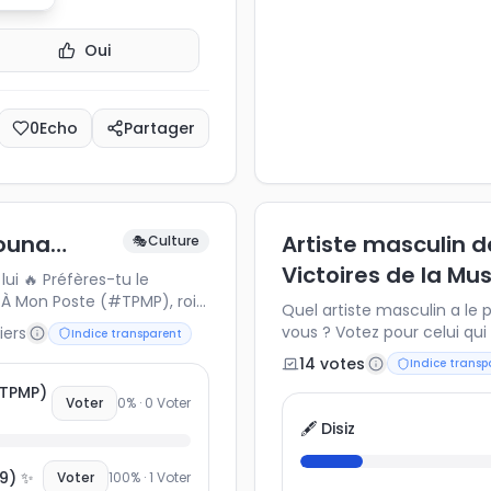
Oui
0
Echo
Partager
nouna…
Artiste masculin d
🎭
Culture
Victoires de la Mu
es-tu le
À Mon Poste (#TPMP), roi
Quel artiste masculin a le
 le nouveau visage plus
vous ? Votez pour celui qui 
iers
Indice transparent
out N9uf (#TBT9) ? Vote,
14
vote
s
Indice transp
ue pensent vraiment les
ouna à la télévision 📺💬
#TPMP)
Voter
0
% ·
0
Voter
🖋️ Disiz
9) ✨
Voter
100
% ·
1
Voter