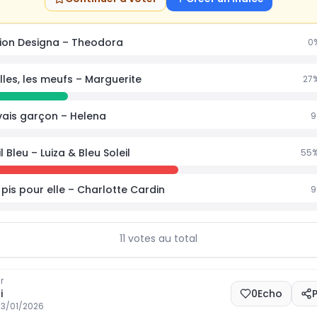
hion Designa – Theodora
0
filles, les meufs – Marguerite
27
%
vais garçon – Helena
9
il Bleu – Luiza & Bleu Soleil
55
%
 pis pour elle – Charlotte Cardin
9
11
votes au total
r
i
0
Echo
13/01/2026