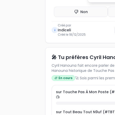
Non
Créé par
Indiceli
i
Créé le
18/12/2025
🎤 Tu préfères Cyril Ha
Cyril Hanouna fait encore parler de lui 🔥 Préfèr
Hanouna historique de Touche Pas 
du buzz et des débats explosifs, ou
🚀 Sois parmi les prem
En cours
léger et renouvelé de Tout Beau T
compare les avis et découvre ce q
internautes sur l’avenir de Cyril Han
sur Touche Pas À Mon Poste (
📺
sur Tout Beau Tout N9uf (#TBT