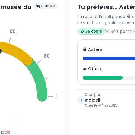
e musée du
Tu préfères… Astér
🎭
Culture
La ruse et l’intelligence 🧠 
Le vrai héros gaulois, c’est 
60
🚀 Sois parmi 
En cours
🧠 Astérix
80
🐗 Obélix
Créé par
100
Indiceli
i
Créé le
14/12/2025
10
8