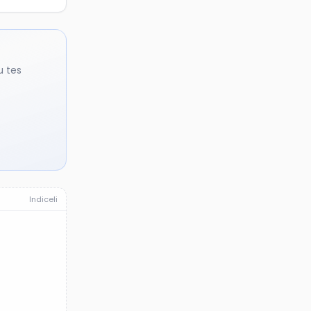
u tes
Indiceli