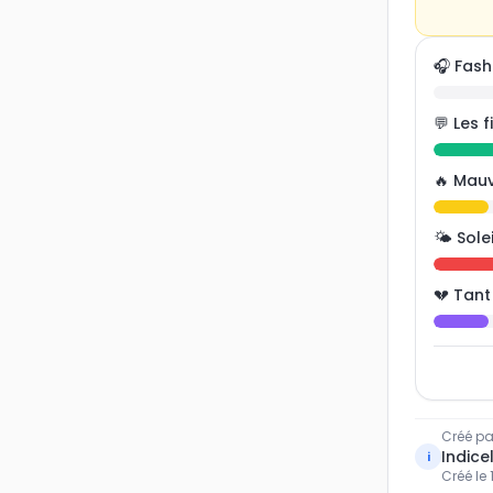
🎧 Fas
💬 Les 
🔥 Mau
🌤️ Sole
💔 Tant
Créé pa
Indicel
i
Créé le