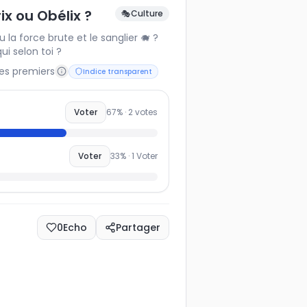
ix ou Obélix ?
🎭
Culture
ou la force brute et le sanglier 🐗 ?
qui selon toi ?
les premiers
Indice transparent
Voter
67
% ·
2
votes
Voter
33
% ·
1
Voter
0
Echo
Partager