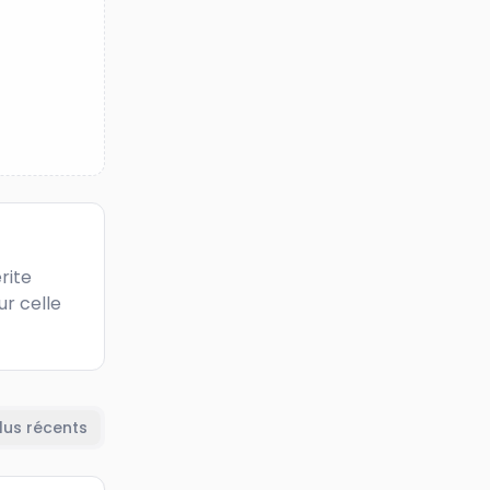
ite 
r celle 
lus récents