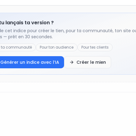
 tu lançais ta version ?
de cet indice pour créer le tien, pour ta communauté, ton site o
ts — prêt en 30 secondes.
r ta communauté
Pour ton audience
Pour tes clients
Générer un indice avec l’IA
Créer le mien