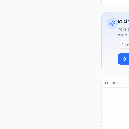
Et si
Pars 
clien
Pou
PUBLICITÉ