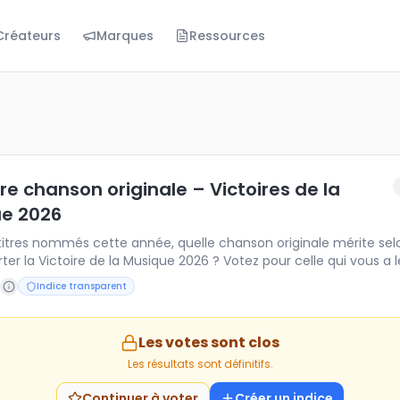
Créateurs
Marques
Ressources
anson originale – Victoires de la Musique 2026
tres nommés cette année, quelle chanson originale mérite
re chanson originale – Victoires de la
e 2026
 titres nommés cette année, quelle chanson originale mérite sel
er la Victoire de la Musique 2026 ? Votez pour celle qui vous a l
Indice transparent
Les votes sont clos
Les résultats sont définitifs.
Continuer à voter
Créer un indice