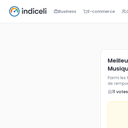
Business
E-commerce
Meilleure ch
Parmi les ti
Meilleu
Musiqu
Parmi les
de remport
marqué.
11
vote
s