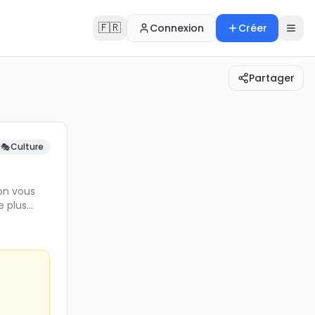
🇫🇷
Connexion
Créer
Partager
 selon vous de remporter la Victoire de la Musique 2…
🎭
Culture
on vous
e plus