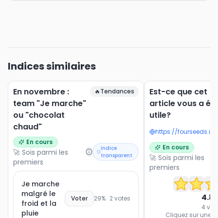
Indices similaires
En novembre :
Est-ce que cet
🔥
Tendances
team "Je marche"
article vous a ét
ou "chocolat
utile?
chaud"
En cours
En cours
Indice
🚀 Sois parmi les
transparent
🚀 Sois parmi les
premiers
premiers
Je marche
malgré le
4.8
Voter
29
% ·
2
votes
froid et la
4
vot
pluie
Cliquez sur une ét