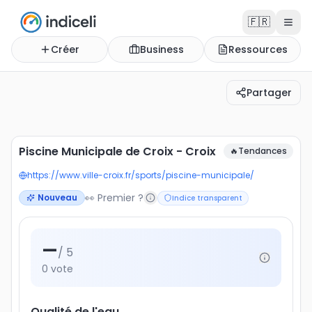
🇫🇷
Créer
Business
Ressources
Partager
Piscine Municipale de Croix - Croix
Piscine Municipale de Croix - Croix
🔥
Tendances
https://www.ville-croix.fr/sports/piscine-municipale/
👀 Premier ?
Nouveau
Indice transparent
—
/ 5
0
vote
Qualité de l'eau