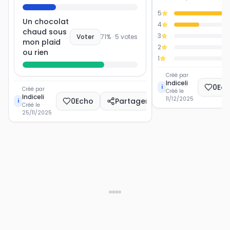
5
Un chocolat
4
chaud sous
3
Voter
71
% ·
5
votes
mon plaid
2
ou rien
1
Créé par
Indiceli
0
Ec
i
Créé par
Créé le
Indiceli
11/12/2025
0
Echo
Partager
i
Créé le
25/11/2025