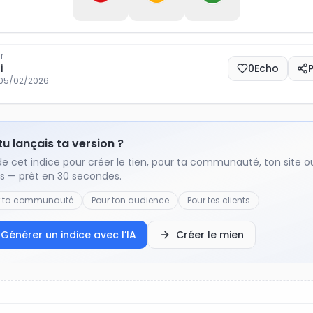
r
i
0
Echo
05/02/2026
 tu lançais ta version ?
de cet indice pour créer le tien, pour ta communauté, ton site o
ts — prêt en 30 secondes.
r ta communauté
Pour ton audience
Pour tes clients
Générer un indice avec l’IA
Créer le mien