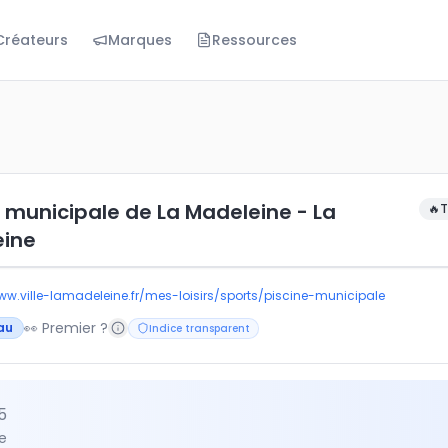
Créateurs
Marques
Ressources
cipale de La Madeleine - La Madeleine
e municipale de La Madeleine - La
🔥
T
eine
ww.ville-lamadeleine.fr/mes-loisirs/sports/piscine-municipale
👀 Premier ?
au
Indice transparent
5
e