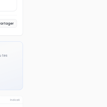
Partager
u tes
Indiceli