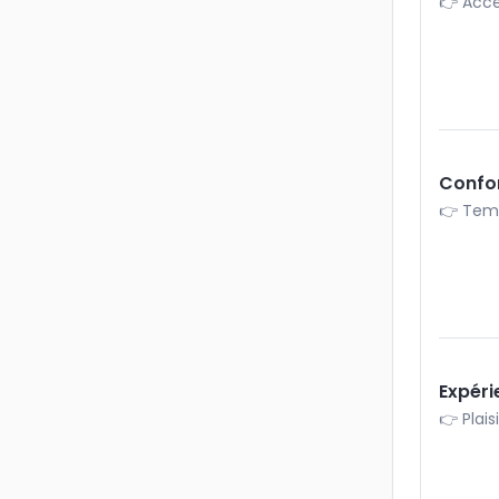
👉 Accè
Confo
👉 Temp
Expéri
👉 Plais