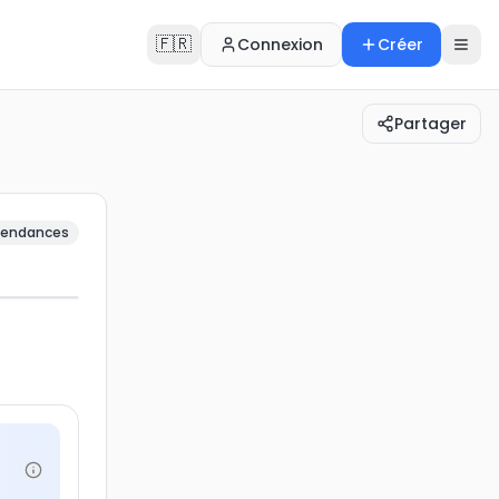
🇫🇷
Connexion
Créer
Partager
endances