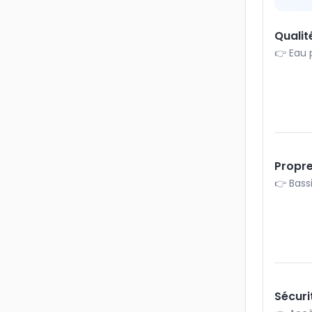
Qualit
👉 Eau 
Propre
👉 Bassi
Sécuri