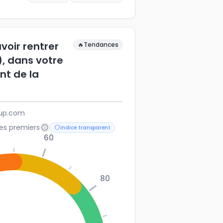
voir rentrer
🔥
Tendances
), dans votre
nt de la
ubup.com
les premiers
Indice transparent
60
80