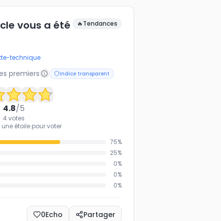
icle vous a été
🔥
Tendances
tte-technique
les premiers
Indice transparent
4.8
/5
4
votes
 une étoile pour voter
75
%
25
%
0
%
0
%
0
%
0
Echo
Partager