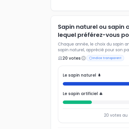
Sapin naturel ou sapin art
lequel préférez-vous po
Chaque année, le choix du sapin ani
sapin naturel, apprécié pour son p
ou sapin artificiel, durable et réutil
20
vote
s
Indice transparent
préférence et découvrez comment 
Français. Un indice idéal pour anal
l’impact écologique perçu et les h
Le sapin naturel 🌲
Le sapin artificiel 🎄
20
votes au 