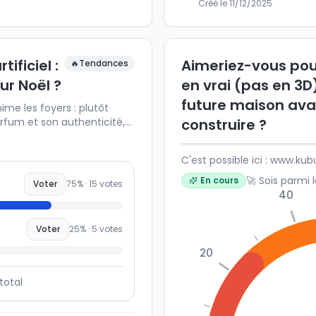
Créé le
11/12/2025
ificiel :
Aimeriez-vous pou
🔥
Tendances
ur Noël ?
en vrai (pas en 3D
future maison ava
me les foyers : plutôt
arfum et son authenticité,
construire ?
isable ? Partagez votre
se positionnent les autres
C'est possible ici : www.k
yser les tendances de Noël,
abitudes de décoration.
🚀 Sois parmi 
En cours
Voter
75
% ·
15
votes
40
Voter
25
% ·
5
votes
20
total