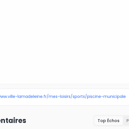
www.ville-lamadeleine.fr/mes-loisirs/sports/piscine-municipale
taires
Top Échos
P