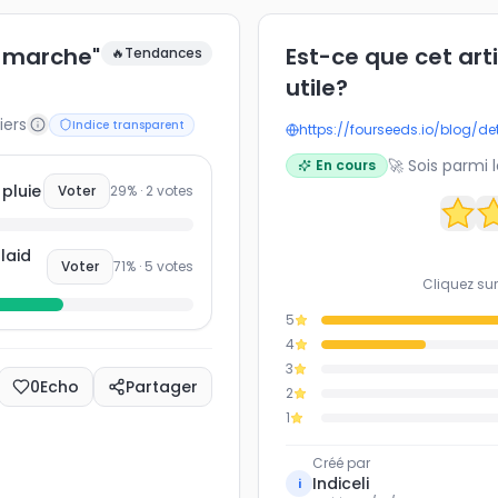
e marche"
Est-ce que cet art
🔥
Tendances
utile?
iers
Indice transparent
https://fourseeds.io/blog/de
🚀 Sois parmi 
En cours
 pluie
Voter
29
% ·
2
votes
laid
Voter
71
% ·
5
votes
Cliquez sur
5
4
3
0
Echo
Partager
2
1
Créé par
Indiceli
i