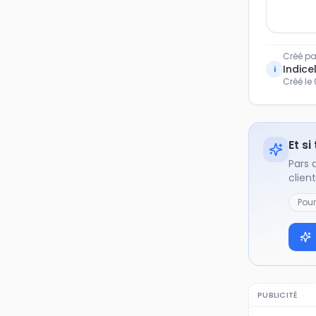
Créé pa
Indicel
i
Créé le
Et si
Pars 
clien
Pou
PUBLICITÉ