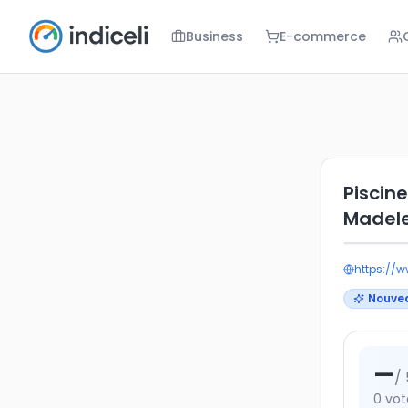
Business
E-commerce
Piscine muni
Piscin
Madel
https://w
Nouve
—
/ 
0
vot