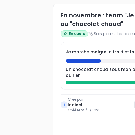
En novembre : team "J
ou "chocolat chaud"
🚀 Sois parmi les prem
En cours
Je marche malgré le froid et la
Un chocolat chaud sous mon p
ou rien
Créé par
Indiceli
i
Créé le
25/11/2025