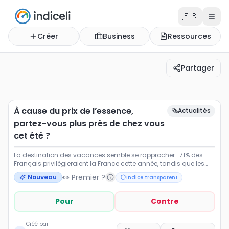
🇫🇷
Créer
Business
Ressources
Partager
À cause du prix de l’essence, partez-vous plus près de 
La destination des vacances semble se rapprocher : 71% 
À cause du prix de l’essence,
🗞️
Actualités
partez-vous plus près de chez vous
cet été ?
La destination des vacances semble se rapprocher : 71% des
Français privilégieraient la France cette année, tandis que les
destinations lointaines restent minoritaires. Votez pour mesurer
👀 Premier ?
Nouveau
Indice transparent
ce réflexe de proximité.
Pour
Contre
Créé par