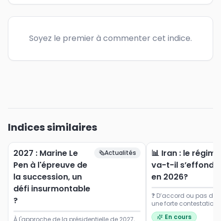
Soyez le premier à commenter cet indice.
Indices similaires
2027 : Marine Le
📊 Iran : le régime
🗞️
Actualités
Pen à l'épreuve de
va-t-il s’effondr
la succession, un
en 2026?
défi insurmontable
❓ D’accord ou pas d’a
?
une forte contestation 
début 2026 et une cri
En cours
À l'approche de la présidentielle de 2027,
majeure ⚠️ (inflation, m