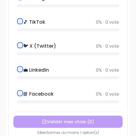
🎵 TikTok
0
% ·
0
vote
🐦 X (Twitter)
0
% ·
0
vote
💼 LinkedIn
0
% ·
0
vote
📘 Facebook
0
% ·
0
vote
Valider mes choix
(
0
)
Sélectionnez au moins 1 option(s)