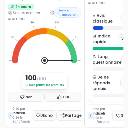
premiers
En cours
Indice
🚀 Sois parmi les
transparent
⭐ Avis
premiers
V
classique
40
60
📊 Indice
20
80
Vot
rapide
📝 Long
V
0
100
questionnaire
100
🙅 Je ne
/100
réponds
Vo
🚀
Sois parmi les premiers
jamais
Non
Oui
Créé par
Créé par
Indiceli
Indiceli
0
Echo
Partager
0
E
i
i
Créé le
Créé le
30/12/2025
05/01/2026