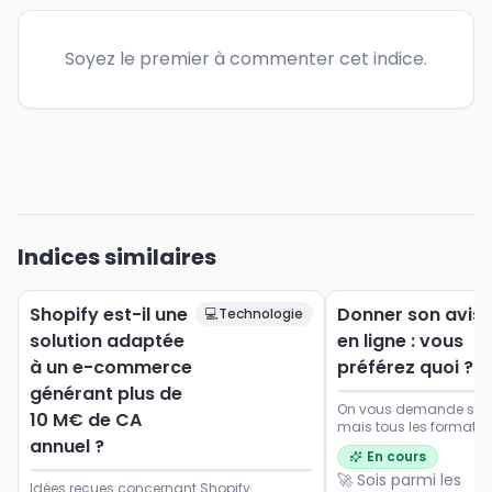
Soyez le premier à commenter cet indice.
Indices similaires
Shopify est-il une
Donner son avis
💻
Technologie
solution adaptée
en ligne : vous
à un e-commerce
préférez quoi ?
générant plus de
On vous demande souve
10 M€ de CA
mais tous les formats 
annuel ?
Dites-nous ce qui vou
En cours
envie de participer.
🚀 Sois parmi les
Idées reçues concernant Shopify...