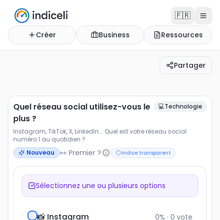
🇫🇷
Créer
Business
Ressources
Partager
Quel réseau social utilisez-vous le plus ?
Instagram, TikTok, X, LinkedIn... Quel est votre réseau s
Quel réseau social utilisez-vous le
💻
Technologie
plus ?
Instagram, TikTok, X, LinkedIn... Quel est votre réseau social
numéro 1 au quotidien ?
👀 Premier ?
Nouveau
Indice transparent
Sélectionnez une ou plusieurs options
📸 Instagram
0
% ·
0
vote