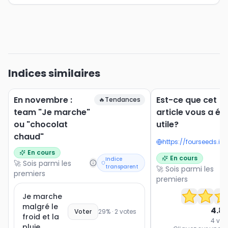
Indices similaires
En novembre :
Est-ce que cet
🔥
Tendances
team "Je marche"
article vous a ét
ou "chocolat
utile?
chaud"
En cours
En cours
Indice
🚀 Sois parmi les
transparent
🚀 Sois parmi les
premiers
premiers
Je marche
malgré le
4.8
Voter
29
% ·
2
votes
froid et la
4
vot
pluie