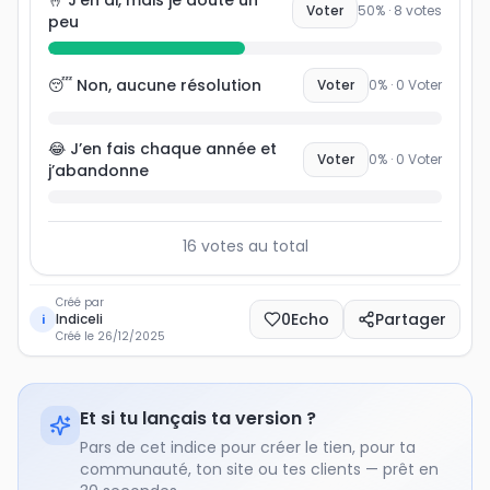
🤞 J’en ai, mais je doute un
Voter
50
% ·
8
votes
peu
😴 Non, aucune résolution
Voter
0
% ·
0
Voter
😂 J’en fais chaque année et
Voter
0
% ·
0
Voter
j’abandonne
16
votes au total
Créé par
0
Echo
Partager
Indiceli
i
Créé le
26/12/2025
Et si tu lançais ta version ?
Pars de cet indice pour créer le tien, pour ta
communauté, ton site ou tes clients — prêt en