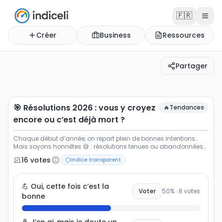
🇫🇷
Créer
Business
Ressources
Partager
🎯 Résolutions 2026 : vous y croyez encore ou c’est déj
Chaque début d’année, on repart plein de bonnes inten
🎯 Résolutions 2026 : vous y croyez
🔥
Tendances
encore ou c’est déjà mort ?
Chaque début d’année, on repart plein de bonnes intentions…
Mais soyons honnêtes 😅 : résolutions tenues ou abandonnées
dès février ? Sport, santé, boulot, finances, équilibre de vie… Votez
16
vote
s
Indice transparent
et comparez votre état d’esprit avec celui des autres pour 2026
💪 Oui, cette fois c’est la
Voter
50
% ·
8
votes
bonne