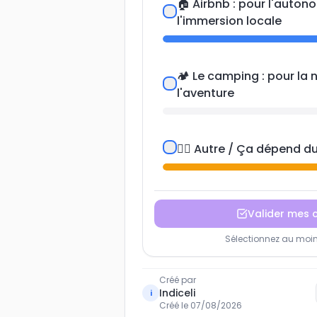
🏠 Airbnb : pour l'auton
l'immersion locale
🏕️ Le camping : pour la 
l'aventure
🤷‍♀️ Autre / Ça dépend d
Valider mes 
Sélectionnez au moins
Créé par
Indiceli
i
Créé le
07/08/2026