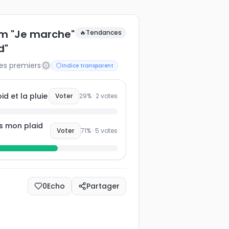
m "Je marche"
🔥
Tendances
d"
les premiers
Indice transparent
d et la pluie
Voter
29
% ·
2
votes
s mon plaid
Voter
71
% ·
5
votes
0
Echo
Partager