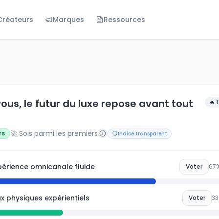
Créateurs
Marques
Ressources
le futur du luxe repose avant tout sur…
ous, le futur du luxe repose avant tout
🔥
T
🚀 Sois parmi les premiers
rs
Indice transparent
périence omnicanale fluide
Voter
67
%
ux physiques expérientiels
Voter
33