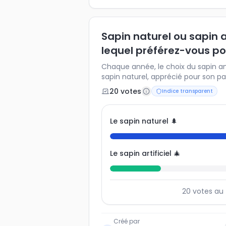
Sapin naturel ou sapin art
lequel préférez-vous po
Chaque année, le choix du sapin ani
sapin naturel, apprécié pour son p
ou sapin artificiel, durable et réutil
20
vote
s
Indice transparent
préférence et découvrez comment 
Français. Un indice idéal pour anal
l’impact écologique perçu et les h
Le sapin naturel 🌲
Le sapin artificiel 🎄
20
votes au 
Créé par