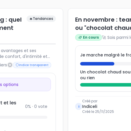
g : quel
En novembre : tea
🔥
Tendances
ement
ou "chocolat chau
🚀 Sois parmi 
En cours
 avantages et ses
Je marche malgré le froi
 confort, d'intimité et
d souvent du budget, du
iers
Indice transparent
de voyage recherché.
Un chocolat chaud sou
 vacances réussies !
ou rien
s options
Créé par
t et les
0
% ·
0
vote
Indiceli
i
Créé le
25/11/2025