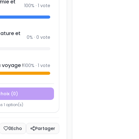
omie et
100
% ·
1
vote
nature et
0
% ·
0
vote
u voyage !
100
% ·
1
vote
choix
(
0
)
 1 option(s)
0
Echo
Partager