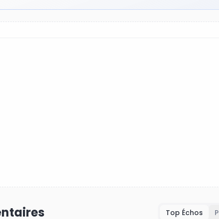
taires
Top Échos
P