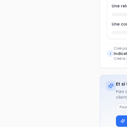
Une rel
Une co
Créé pa
Indicel
i
Créé le
Et si
Pars 
clien
Pou