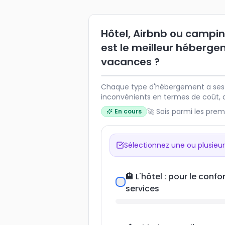
Hôtel, Airbnb ou campin
est le meilleur héberg
vacances ?
Chaque type d'hébergement a ses
inconvénients en termes de coût, de
d'expérience. Le choix idéal dépen
🚀 Sois parmi les prem
En cours
nombre de voyageurs et du style 
Partagez votre préférence pour des
Sélectionnez une ou plusieur
🏨 L'hôtel : pour le confor
services