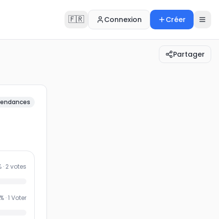
🇫🇷
Connexion
Créer
Partager
endances
 ·
2
votes
% ·
1
Voter