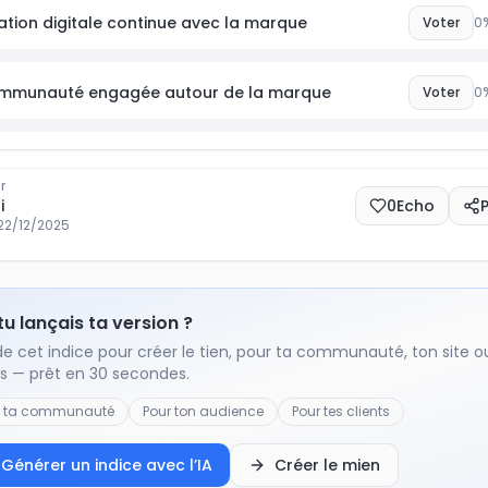
ation digitale continue avec la marque
Voter
0
mmunauté engagée autour de la marque
Voter
0
r
i
0
Echo
22/12/2025
 tu lançais ta version ?
de cet indice pour créer le tien, pour ta communauté, ton site o
ts — prêt en 30 secondes.
r ta communauté
Pour ton audience
Pour tes clients
Générer un indice avec l’IA
Créer le mien