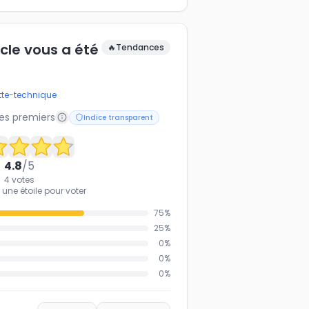
icle vous a été
🔥
Tendances
tte-technique
les premiers
Indice transparent
4.8
/5
4
votes
 une étoile pour voter
75
%
25
%
0
%
0
%
0
%