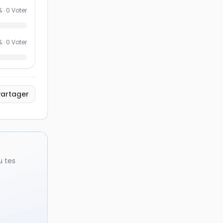
% ·
0
Voter
% ·
0
Voter
Partager
u tes