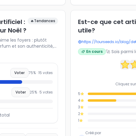
ificiel :
Est-ce que cet art
🔥
Tendances
ur Noël ?
utile?
me les foyers : plutôt
https://fourseeds.io/blog/de
arfum et son authenticité,
🚀 Sois parmi 
En cours
isable ? Partagez votre
se positionnent les autres
yser les tendances de Noël,
abitudes de décoration.
Voter
75
% ·
15
votes
Cliquez sur
Voter
25
% ·
5
votes
5
4
3
2
total
1
Créé par