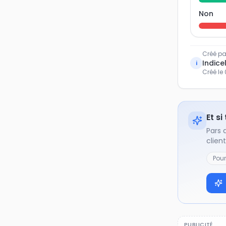
Non
Créé pa
Indicel
i
Créé le
Et si
Pars 
clien
Pou
PUBLICITÉ