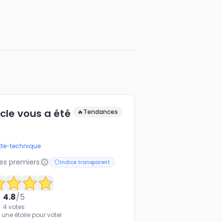
icle vous a été
🔥
Tendances
tte-technique
les premiers
Indice transparent
4.8
/5
4
votes
 une étoile pour voter