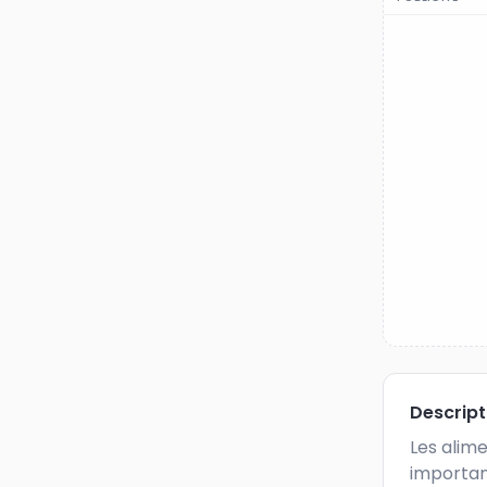
Descrip
Les alime
importan