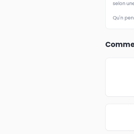
selon une
Qu'n pen
Commen