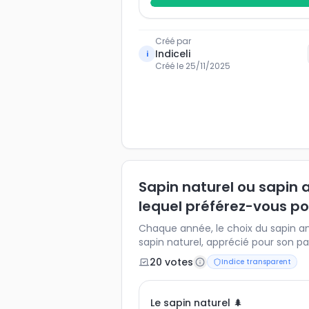
Créé par
Indiceli
i
Créé le
25/11/2025
Sapin naturel ou sapin art
lequel préférez-vous po
Chaque année, le choix du sapin ani
sapin naturel, apprécié pour son p
ou sapin artificiel, durable et réutil
20
vote
s
Indice transparent
préférence et découvrez comment 
Français. Un indice idéal pour anal
l’impact écologique perçu et les h
Le sapin naturel 🌲