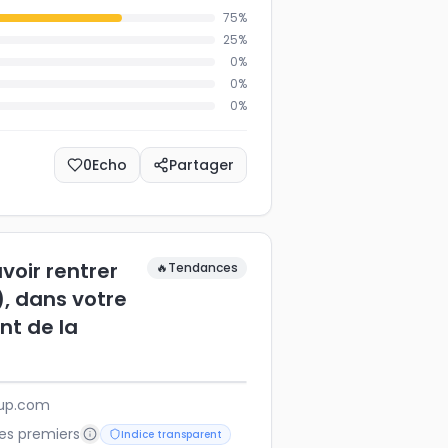
75
%
25
%
0
%
0
%
0
%
0
Echo
Partager
voir rentrer
🔥
Tendances
), dans votre
nt de la
ubup.com
les premiers
Indice transparent