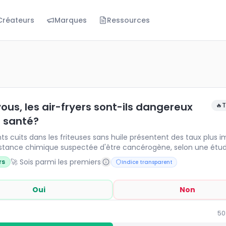
Créateurs
Marques
Ressources
les air-fryers sont-ils dangereux pour la santé?
 cuits dans les friteuses sans huile présentent des taux
ous, les air-fryers sont-ils dangereux
🔥
T
a santé?
ts cuits dans les friteuses sans huile présentent des taux plus 
stance chimique suspectée d'être cancérogène, selon une étu
scientifique. Qu'n pensez-vous??
🚀 Sois parmi les premiers
rs
Indice transparent
Oui
Non
50