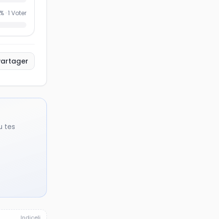
% ·
1
Voter
Partager
u tes
Indiceli