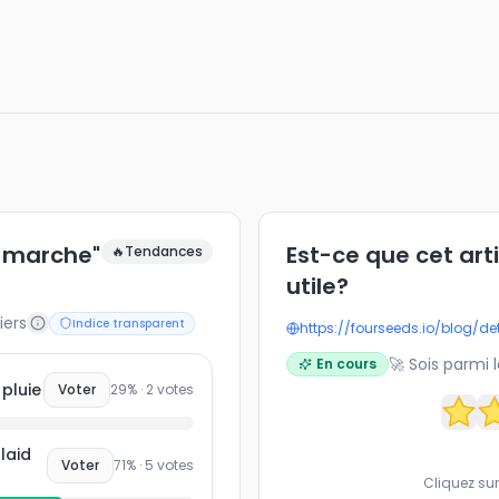
e marche"
Est-ce que cet art
🔥
Tendances
utile?
iers
Indice transparent
https://fourseeds.io/blog/de
🚀 Sois parmi 
En cours
 pluie
Voter
29
% ·
2
votes
laid
Voter
71
% ·
5
votes
Cliquez sur