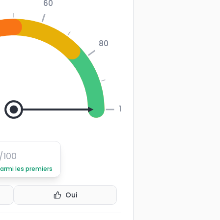
60
80
100
/100
parmi les premiers
Oui