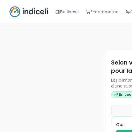
Business
E-commerce
Selon vous, 
Les aliments
Selon v
pour l
Les alimen
d'une sub
En cou
Oui