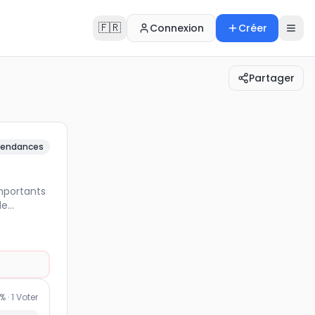
🇫🇷
Connexion
Créer
Partager
 plus importants d'une substance chimique suspectée …
endances
importants
de
% ·
1
Voter