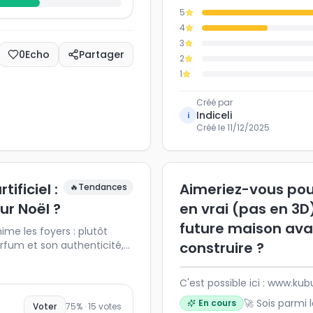
5
4
3
0
Echo
Partager
2
1
Créé par
Indiceli
i
Créé le
11/12/2025
ificiel :
Aimeriez-vous pou
🔥
Tendances
ur Noël ?
en vrai (pas en 3D
future maison ava
me les foyers : plutôt
arfum et son authenticité,
construire ?
isable ? Partagez votre
se positionnent les autres
C'est possible ici : www.k
yser les tendances de Noël,
abitudes de décoration.
🚀 Sois parmi 
En cours
Voter
75
% ·
15
votes