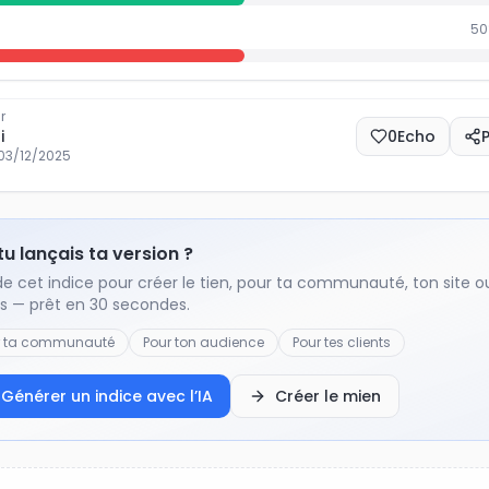
50
r
i
0
Echo
03/12/2025
 tu lançais ta version ?
de cet indice pour créer le tien, pour ta communauté, ton site o
ts — prêt en 30 secondes.
r ta communauté
Pour ton audience
Pour tes clients
Générer un indice avec l’IA
Créer le mien