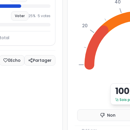
40
Voter
25
% ·
5
votes
20
total
0
Echo
Partager
0
100
🚀
Sois 
Non