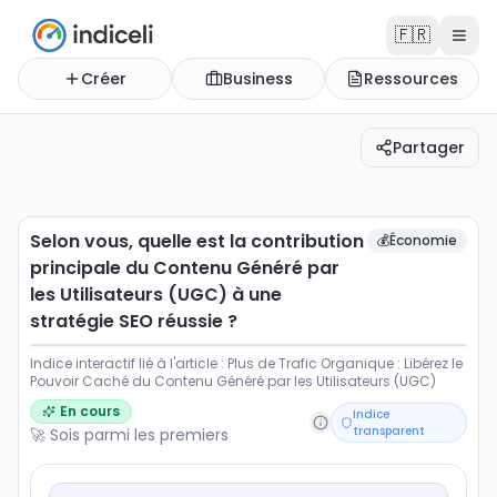
🇫🇷
Créer
Business
Ressources
Partager
Selon vous, quelle est la contribution principale du Co
Indice interactif lié à l'article : Plus de Trafic Organiq
Selon vous, quelle est la contribution
💰
Économie
principale du Contenu Généré par
les Utilisateurs (UGC) à une
stratégie SEO réussie ?
Indice interactif lié à l'article : Plus de Trafic Organique : Libérez le
Pouvoir Caché du Contenu Généré par les Utilisateurs (UGC)
En cours
Indice
transparent
🚀 Sois parmi les premiers