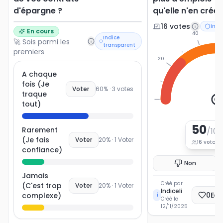
d'épargne ?
qu'elle n'en crée 
16
vote
s
Indi
En cours
40
Indice
🚀 Sois parmi les
transparent
premiers
20
A chaque
fois (Je
Voter
60
% ·
3
votes
traque
0
tout)
50
Rarement
/100
(Je fais
Voter
20
% ·
1
Voter
16
votant
confiance)
Non
Jamais
Créé par
(C'est trop
Voter
20
% ·
1
Voter
Indiceli
0
Ec
complexe)
i
Créé le
12/11/2025