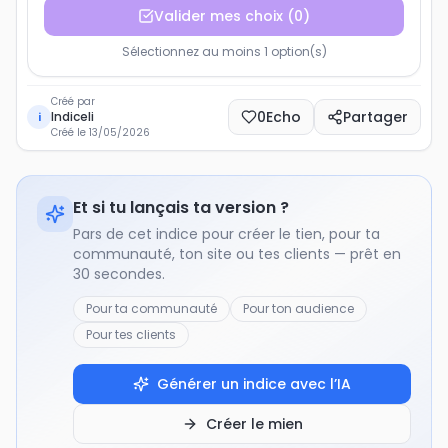
Valider mes choix
(
0
)
Sélectionnez au moins 1 option(s)
Créé par
0
Echo
Partager
Indiceli
i
Créé le
13/05/2026
Et si tu lançais ta version ?
Pars de cet indice pour créer le tien, pour ta
communauté, ton site ou tes clients — prêt en
30 secondes.
Pour ta communauté
Pour ton audience
Pour tes clients
Générer un indice avec l’IA
Créer le mien