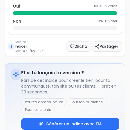
Oui
100
% ·
5
votes
Non
0
% ·
0
Voter
Créé par
2
Echo
Partager
Indiceli
i
Créé le
30/12/2025
Et si tu lançais ta version ?
Pars de cet indice pour créer le tien, pour ta
communauté, ton site ou tes clients — prêt en
30 secondes.
Pour ta communauté
Pour ton audience
Pour tes clients
Générer un indice avec l’IA