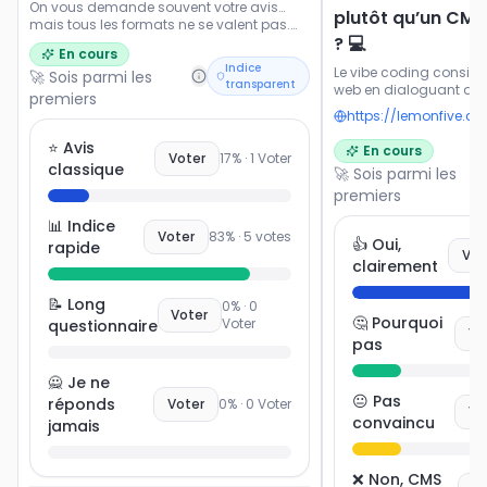
On vous demande souvent votre avis…
plutôt qu’un CMS
mais tous les formats ne se valent pas.
? 💻
Dites-nous ce qui vous donne vraiment
En cours
envie de participer.
Indice
Le vibe coding consiste
🚀 Sois parmi les
transparent
web en dialoguant avec
premiers
génère le code, les pag
fonctionnalités à la d
approche promet plus d
⭐ Avis
En cours
Voter
17
% ·
1
Voter
flexibilité et moins d
classique
🚀 Sois parmi les
CMS classiques comm
Webflow 💻. Mais elle i
premiers
nouvelle façon de conc
📊 Indice
digital. Seriez-vous pr
Voter
83
% ·
5
votes
👍 Oui,
rapide
nouvelle manière de cré
Vot
clairement
📝 Long
0
% ·
0
Voter
🤔 Pourquoi
Voter
questionnaire
Vo
pas
🙅 Je ne
😐 Pas
réponds
Voter
0
% ·
0
Voter
Vo
convaincu
jamais
❌ Non, CMS