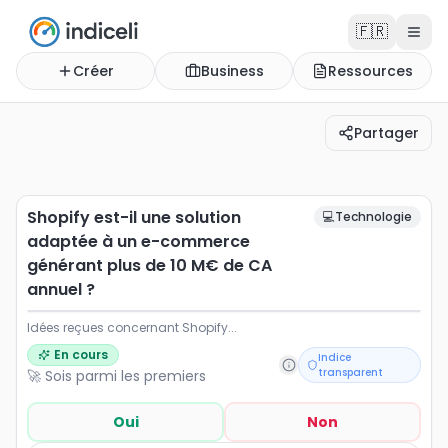
🇫🇷
Créer
Business
Ressources
Partager
Shopify est-il une solution adaptée à un e-commerce 
Idées reçues concernant Shopify...
Shopify est-il une solution
💻
Technologie
adaptée à un e-commerce
générant plus de 10 M€ de CA
annuel ?
Idées reçues concernant Shopify...
En cours
Indice
transparent
🚀 Sois parmi les premiers
Oui
Non