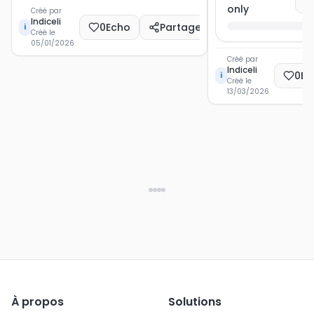
Vo
only
Créé par
Indiceli
0
Echo
Partager
i
Créé le
05/01/2026
Créé par
Indiceli
0
Ec
i
Créé le
13/03/2026
À propos
Solutions