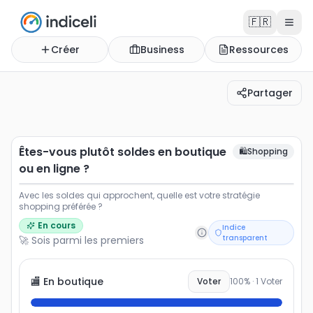
🇫🇷
Créer
Business
Ressources
Partager
Êtes-vous plutôt soldes en boutique ou en ligne ?
Avec les soldes qui approchent, quelle est votre strat
Êtes-vous plutôt soldes en boutique
🛍️
Shopping
ou en ligne ?
Avec les soldes qui approchent, quelle est votre stratégie
shopping préférée ?
En cours
Indice
transparent
🚀 Sois parmi les premiers
🏬 En boutique
Voter
100
% ·
1
Voter