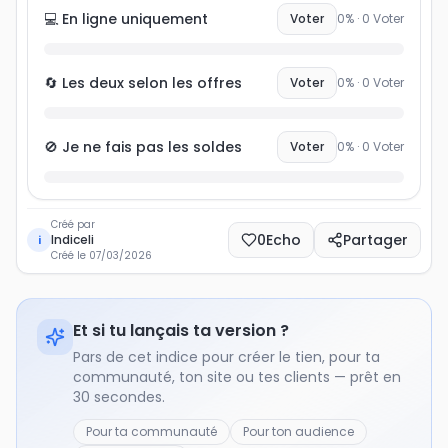
💻 En ligne uniquement
Voter
0
% ·
0
Voter
🔄 Les deux selon les offres
Voter
0
% ·
0
Voter
🚫 Je ne fais pas les soldes
Voter
0
% ·
0
Voter
Créé par
0
Echo
Partager
Indiceli
i
Créé le
07/03/2026
Et si tu lançais ta version ?
Pars de cet indice pour créer le tien, pour ta
communauté, ton site ou tes clients — prêt en
30 secondes.
Pour ta communauté
Pour ton audience