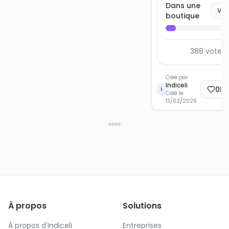
Dans une
Vot
boutique
388
votes 
Créé par
Indiceli
0
Ec
i
Créé le
13/02/2026
À propos
Solutions
À propos d'Indiceli
Entreprises