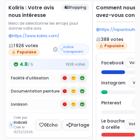
Koliris : Votre avis
Comment nous
🛍️
Shopping
nous intéresse
avez-vous connu
Merci de sélectionner les emojis pour
donner votre avis
https://lapantoufleap
https://www.koliris.com/
388
vote
s
1 926
vote
s
Populaire
Indice
Populaire
transparent
Facebook
Voter
4.8
1926
votes
/ 5
Facilité d'utilisation
Instagram
Vot
Documentation peinture
Pinterest
V
Livraison
Créé par
Le bouche
Indiceli
Voter
0
Echo
Partager
i
à oreille
Créé le
13/02/2026