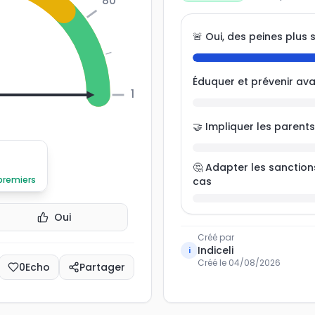
80
prévenir ces actes et respon
🚨 Oui, des peines plus 
Éduquer et prévenir ava
100
🤝 Impliquer les paren
🤔 Adapter les sanction
 premiers
cas
Oui
Créé par
Indiceli
i
Créé le
04/08/2026
0
Echo
Partager