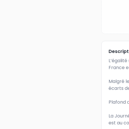
Descrip
L’égalit
France et
Malgré les
écarts de
Plafond d
La Journé
est au c