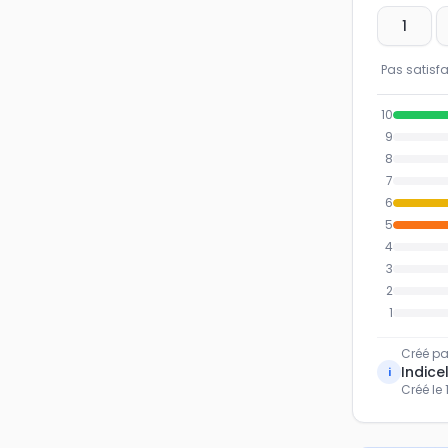
1
Pas satisfa
10
9
8
7
6
5
4
3
2
1
Créé pa
Indicel
i
Créé le