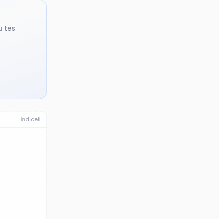
u tes
Indiceli