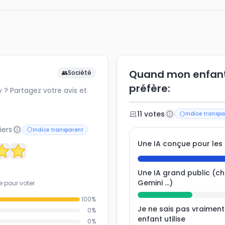
Quand mon enfant u
👥
Société
préfère:
? Partagez votre avis et
11
vote
s
Indice transpa
iers
Indice transparent
Une IA conçue pour les
Une IA grand public (c
Gemini ...)
e pour voter
100
%
Je ne sais pas vraimen
0
%
enfant utilise
0
%