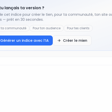
 tu lançais ta version ?
de cet indice pour créer le tien, pour ta communauté, ton site o
ts — prêt en 30 secondes.
r ta communauté
Pour ton audience
Pour tes clients
Générer un indice avec l’IA
Créer le mien