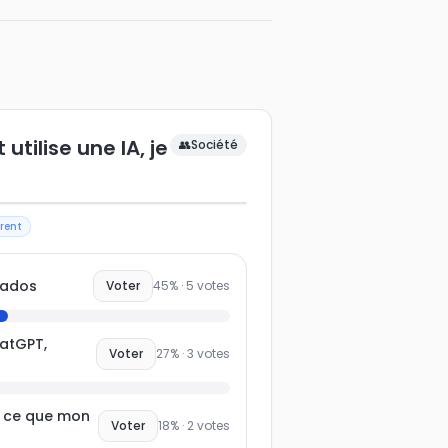
tilise une IA, je
👥
Société
rent
 ados
Voter
45
% ·
5
votes
hatGPT,
Voter
27
% ·
3
votes
t ce que mon
Voter
18
% ·
2
votes