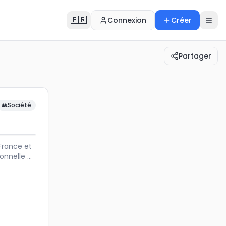
🇫🇷
Connexion
Créer
Partager
en France et dans le monde 🌍. Malgré les lois sur…
👥
Société
France et