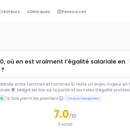
Créateurs
Marques
Ressources
 en est vraiment l’égalité salariale en France ?
lariale entre femmes et hommes 💶 reste un enjeu majeur 
10, où en est vraiment l’égalité salariale en
 ?
 salariale entre femmes et hommes 💶 reste un enjeu majeur en 
t les index d’égalité professionnelle 📊,
de rémunération persistent selon les secteurs et les postes. Plafond de
🚀 Sois parmi les premiers
rs
Indice transparent
on salariale, temps partiel subi… La Journée internationale des
ppelle que la question du salaire est au cœur des inégalités
7.0
ues.
/10
3
votes