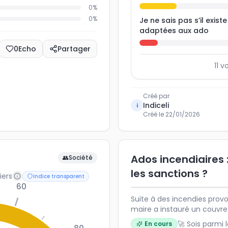
0
%
0
%
Je ne sais pas s’il exist
adaptées aux ado
0
Echo
Partager
11
vo
Créé par
Indiceli
i
Créé le
22/01/2026
Ados incendiaires :
👥
Société
les sanctions ?
iers
Indice transparent
60
Suite à des incendies prov
maire a instauré un couvre
Faut-il aller plus loin ou 
🚀 Sois parmi 
En cours