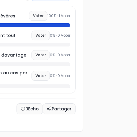
sabiliser les jeunes ?
sévères
Voter
100
% ·
1
Voter
nt tout
Voter
0
% ·
0
Voter
ts davantage
Voter
0
% ·
0
Voter
s au cas par
Voter
0
% ·
0
Voter
0
Echo
Partager