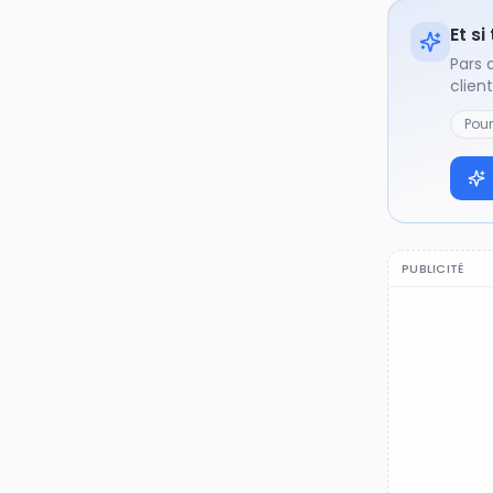
Et si
Pars 
clien
Pou
PUBLICITÉ