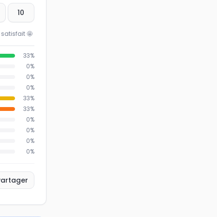
10
 satisfait
🤩
33
%
0
%
0
%
0
%
33
%
33
%
0
%
0
%
0
%
0
%
Partager