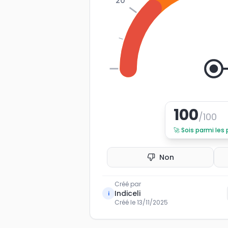
20
0
100
/100
🚀
Sois parmi les
Non
Créé par
Indiceli
i
Créé le
13/11/2025