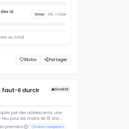
e des IA
Voter
9
% ·
1
Voter
tes au total
0
Echo
Partager
 faut-il durcir
👥
Société
oqués par des adolescents, une
-feu pour les moins de 15 ans.
adopter d'autres approches pour
les premiers
Indice transparent