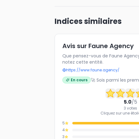
Indices similaires
Avis sur Faune Agency
Que pensez-vous de Faune Agency 
notez cette entité.
https://www.faune.agency/
🚀 Sois parmi les prem
En cours
5.0
/5
3
votes
Cliquez sur une étoil
5
4
3