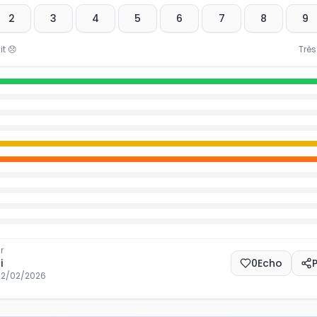
2
3
4
5
6
7
8
9
it
😞
Très
r
i
0
Echo
12/02/2026