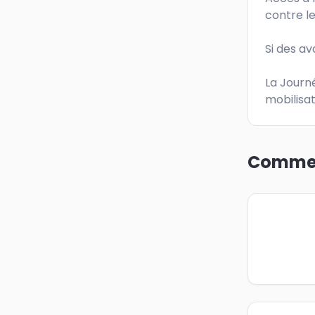
contre le
Si des av
La Journ
mobilisat
Commen