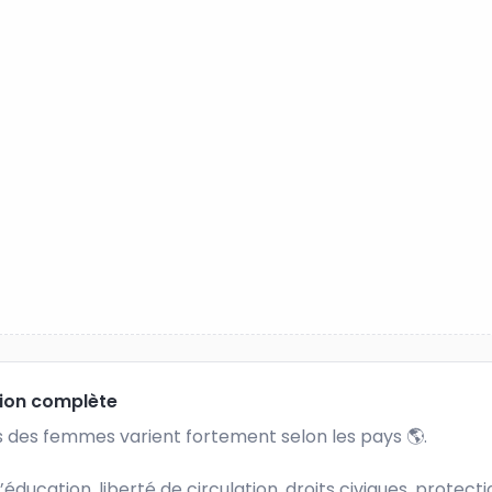
tion complète
s des femmes varient fortement selon les pays 🌎. 

’éducation, liberté de circulation, droits civiques, protecti