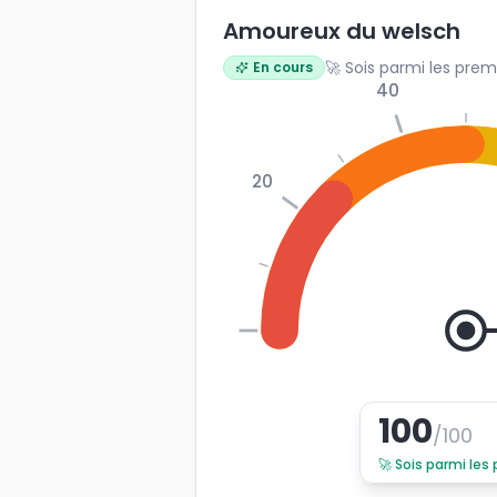
Amoureux du welsch
🚀 Sois parmi les prem
En cours
40
20
0
100
/100
🚀
Sois parmi les