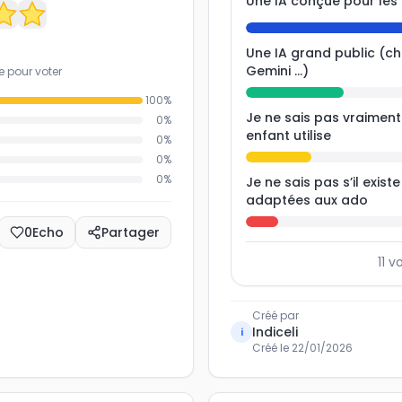
Une IA conçue pour les
Une IA grand public (c
Gemini ...)
e pour voter
100
%
Je ne sais pas vraimen
0
%
enfant utilise
0
%
0
%
0
%
Je ne sais pas s’il exist
adaptées aux ado
0
Echo
Partager
11
vo
Créé par
Indiceli
i
Créé le
22/01/2026