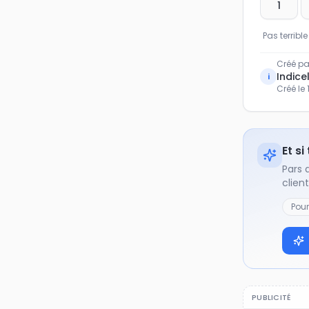
1
Pas terrible
Créé pa
Indicel
i
Créé le
Et si
Pars 
clien
Pou
PUBLICITÉ