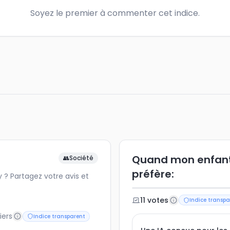
Soyez le premier à commenter cet indice.
Quand mon enfant u
👥
Société
préfère:
? Partagez votre avis et
11
vote
s
Indice transpa
iers
Indice transparent