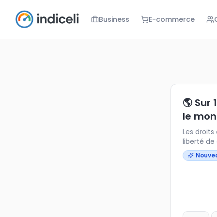
Business
E-commerce
🌎 Sur 10, o
Les droits d
🌎 Sur
le mon
Les droits de
liberté de 
avancées ma
Nouve
internati
pour garan