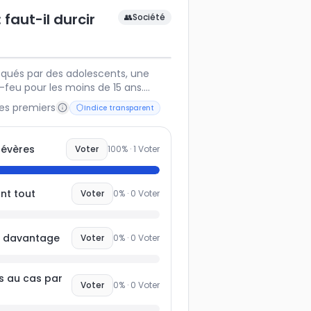
 faut-il durcir
👥
Société
oqués par des adolescents, une
-feu pour les moins de 15 ans.
adopter d'autres approches pour
les premiers
Indice transparent
sabiliser les jeunes ?
sévères
Voter
100
% ·
1
Voter
nt tout
Voter
0
% ·
0
Voter
ts davantage
Voter
0
% ·
0
Voter
s au cas par
Voter
0
% ·
0
Voter