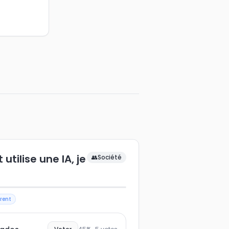
tilise une IA, je
👥
Société
rent