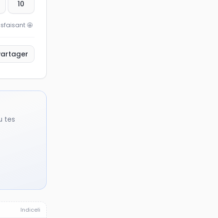
10
isfaisant
🤩
Partager
u tes
Indiceli