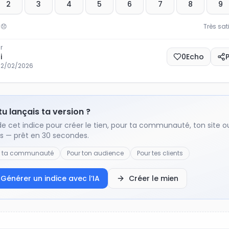
2
3
4
5
6
7
8
9
😞
Très sat
r
i
0
Echo
12/02/2026
 tu lançais ta version ?
de cet indice pour créer le tien, pour ta communauté, ton site o
ts — prêt en 30 secondes.
r ta communauté
Pour ton audience
Pour tes clients
Générer un indice avec l’IA
Créer le mien