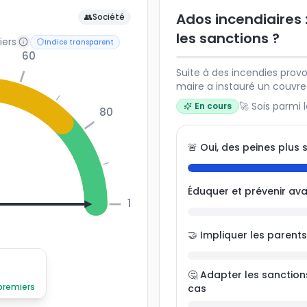
Ados incendiaires :
👥
Société
les sanctions ?
iers
Indice transparent
60
Suite à des incendies prov
maire a instauré un couvre
Faut-il aller plus loin ou 
🚀 Sois parmi 
En cours
80
prévenir ces actes et respon
🚨 Oui, des peines plus 
Éduquer et prévenir ava
100
🤝 Impliquer les paren
🤔 Adapter les sanction
 premiers
cas