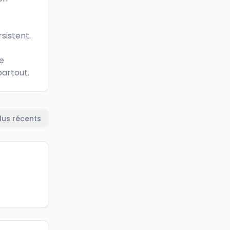
istent. 

 
partout.
lus récents