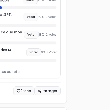
 ados
Voter
45
% ·
5
votes
hatGPT,
Voter
27
% ·
3
votes
t ce que mon
Voter
18
% ·
2
votes
e des IA
Voter
9
% ·
1
Voter
tes au total
0
Echo
Partager