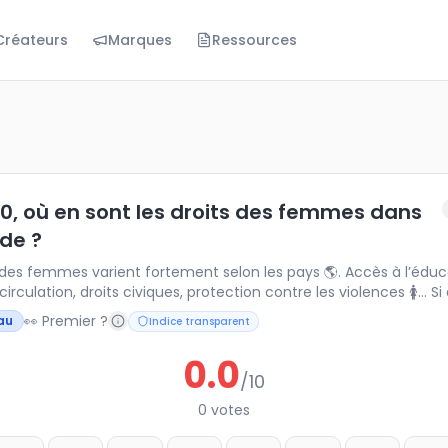
Créateurs
Marques
Ressources
ù en sont les droits des femmes dans le monde ?
es femmes varient fortement selon les pays 🌎. Accès à l’éd
 10, où en sont les droits des femmes dans
de ?
s femmes varient fortement selon les pays 🌎. Accès à l’éducation,
circulation, droits civiques, protection contre les violences 🚺… Si des
jeures ont été réalisées, de nombreux défis persistent. La Journée
👀 Premier ?
au
Indice transparent
onale des femmes rappelle l’importance d’une mobilisation mond
tir égalité, sécurité et dignité partout.
0.0
/10
0
votes