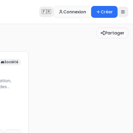
🇫🇷
Connexion
Créer
Partager
ucation, liberté de circulation, droits civique…
👥
Société
iale 🌍