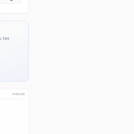
u tes
Indiceli