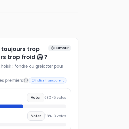
 toujours trop
😄
Humour
s trop froid 🥶 ?
oisir : fondre ou grelotter pour
les premiers
Indice transparent
Voter
63
% ·
5
votes
Voter
38
% ·
3
votes