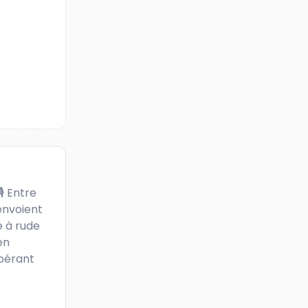
 Entre 
envoient 
 à rude 
n 
pérant 