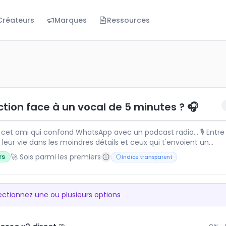
Créateurs
Marques
Ressources
face à un vocal de 5 minutes ? 🎧
t ami qui confond WhatsApp avec un podcast radio... 🎙️ E
ction face à un vocal de 5 minutes ? 🎧
cet ami qui confond WhatsApp avec un podcast radio... 🎙️ Entre
leur vie dans les moindres détails et ceux qui t'envoient un
ment de 8 minutes pour dire 'ok', la patience est mise à rude ép
🚀 Sois parmi les premiers
rs
Indice transparent
e tu écoutes religieusement chaque seconde en vitesse x2, ou 
ores simplement le message en espérant une version texte ? Un indice
à tous les traumatisés du scroll sonore ! 😂
ectionnez une ou plusieurs options