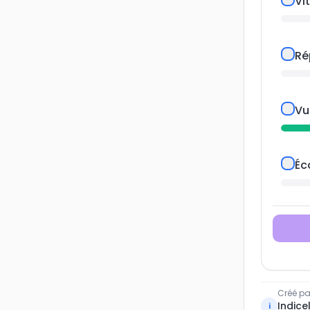
Vi
Ré
Vu
Éc
Créé pa
Indicel
i