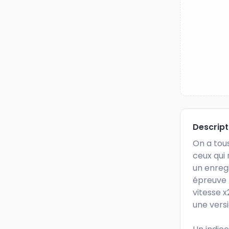
Descrip
On a tous
ceux qui 
un enregi
épreuve 
vitesse 
une versi