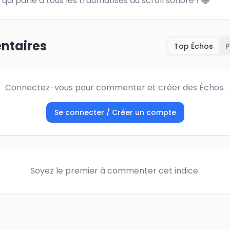
 qui parle à tous les traumatisés du scroll sonore ! 😂
taires
Top Échos
P
Connectez-vous pour commenter et créer des Échos.
Se connecter / Créer un compte
Soyez le premier à commenter cet indice.