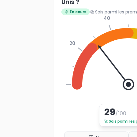
Unis ?
🚀 Sois parmi les prem
En cours
40
20
0
29
/100
🚀
Sois parmi les