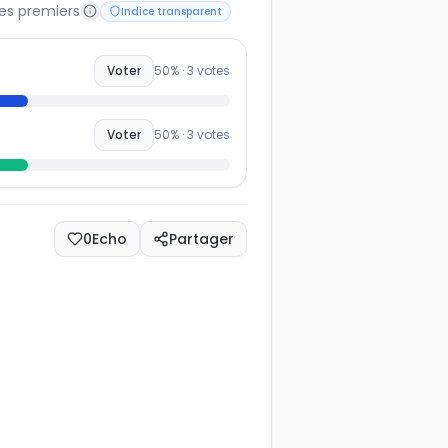
les premiers
Indice transparent
Voter
50
% ·
3
votes
Voter
50
% ·
3
votes
0
Echo
Partager