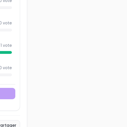
0
vote
0
vote
·
1
vote
0
vote
Partager