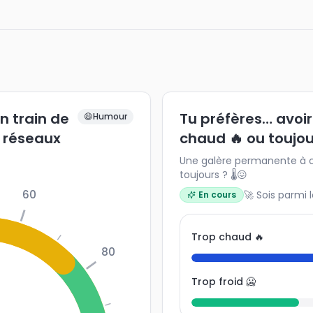
n train de
Tu préfères… avoir
😄
Humour
s réseaux
chaud 🔥 ou toujour
Une galère permanente à ch
toujours ? 🌡️😖
60
🚀 Sois parmi 
En cours
Trop chaud 🔥
80
Trop froid 🥶