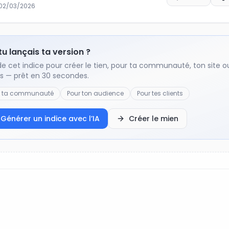
02/03/2026
 tu lançais ta version ?
de cet indice pour créer le tien, pour ta communauté, ton site o
ts — prêt en 30 secondes.
r ta communauté
Pour ton audience
Pour tes clients
Générer un indice avec l’IA
Créer le mien