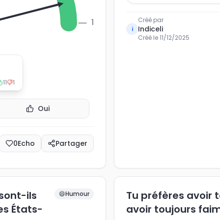
Créé par
100
Indiceli
i
Créé le
11/12/2025
11
1
Oui
0
Echo
Partager
sont-ils
Tu préfères avoir t
😄
Humour
es États-
avoir toujours faim