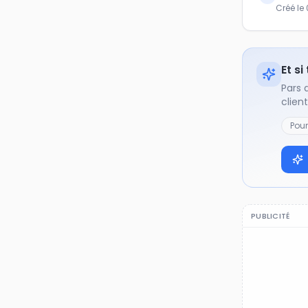
Créé le
Et si
Pars 
clien
Pou
PUBLICITÉ