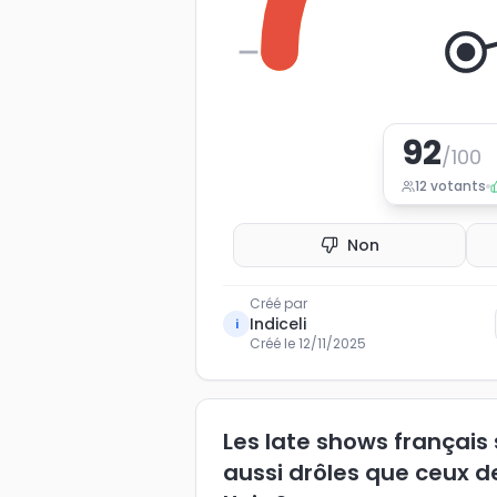
0
92
/100
12
votants
Non
Créé par
Indiceli
i
Créé le
12/11/2025
Les late shows français 
aussi drôles que ceux d