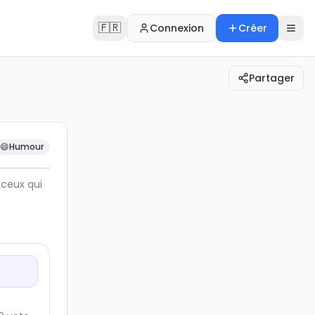
🇫🇷
Connexion
Créer
Partager
ntre ceux qui racontent leur vie dans les moindres …
😄
Humour
 ceux qui
reuve !
est-ce