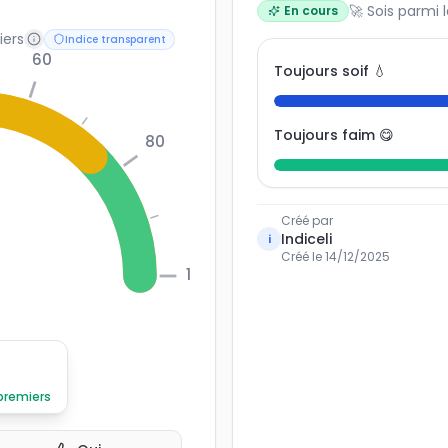
🚀 Sois parmi 
En cours
iers
Indice transparent
60
Toujours soif 💧
Toujours faim 😋
80
Créé par
Indiceli
i
Créé le
14/12/2025
100
 premiers