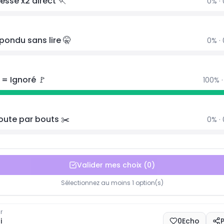
tesse x2 direct 🏃
0
% ·
pondu sans lire 🤫
0
% ·
 = Ignoré 🚩
100
% 
oute par bouts ✂️
0
% ·
Valider mes choix
(
0
)
Sélectionnez au moins 1 option(s)
r
i
0
Echo