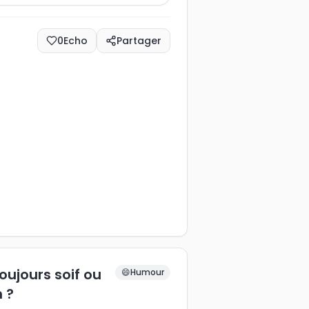
0
Echo
Partager
oujours soif ou
😄
Humour
 ?