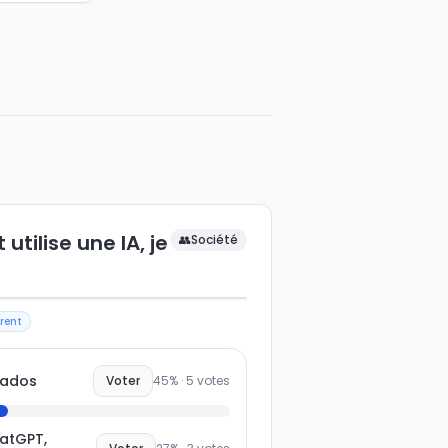
tilise une IA, je
👥
Société
rent
 ados
Voter
45
% ·
5
votes
hatGPT,