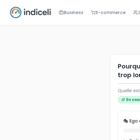
Business
E-commerce
Pourquoi les
Quelle est l
Pourquo
trop lo
Quelle est
En cou
🎭 Ego