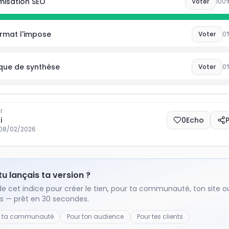
misation SEO
Voter
100
%
ormat l'impose
Voter
0
que de synthèse
Voter
0
r
i
0
Echo
08/02/2026
 tu lançais ta version ?
de cet indice pour créer le tien, pour ta communauté, ton site o
ts — prêt en 30 secondes.
r ta communauté
Pour ton audience
Pour tes clients