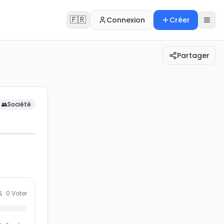
🇫🇷
Connexion
Créer
Partager
dIn ?
👥
Société
% ·
0
Voter