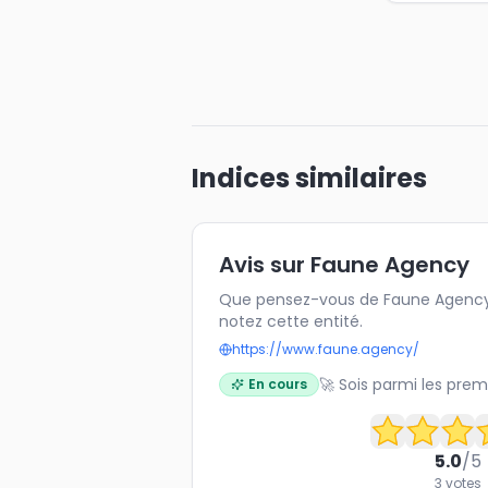
Indices similaires
Avis sur Faune Agency
Que pensez-vous de Faune Agency 
notez cette entité.
https://www.faune.agency/
🚀 Sois parmi les prem
En cours
5.0
/5
3
votes