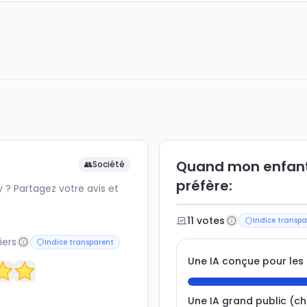
Quand mon enfant u
👥
Société
préfère:
? Partagez votre avis et
11
vote
s
Indice transpa
iers
Indice transparent
Une IA conçue pour les
Une IA grand public (c