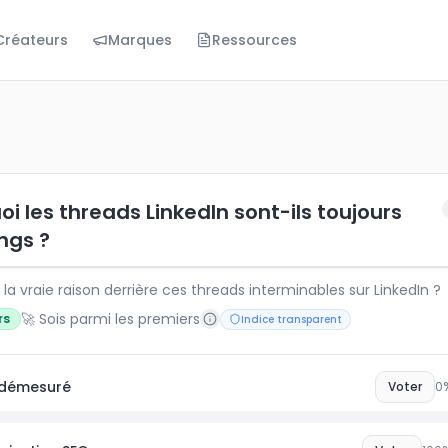
Créateurs
Marques
Ressources
 threads LinkedIn sont-ils toujours trop longs ?
a vraie raison derrière ces threads interminables sur Linke
i les threads LinkedIn sont-ils toujours
ngs ?
 la vraie raison derrière ces threads interminables sur LinkedIn ?
🚀 Sois parmi les premiers
rs
Indice transparent
 démesuré
Voter
0