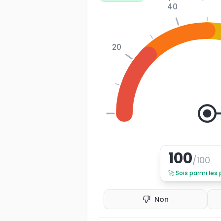
40
20
0
100
/100
🚀
Sois parmi les
Non