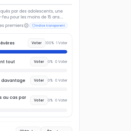
oqués par des adolescents, une
-feu pour les moins de 15 ans.
adopter d'autres approches pour
les premiers
Indice transparent
sabiliser les jeunes ?
sévères
Voter
100
% ·
1
Voter
nt tout
Voter
0
% ·
0
Voter
ts davantage
Voter
0
% ·
0
Voter
s au cas par
Voter
0
% ·
0
Voter