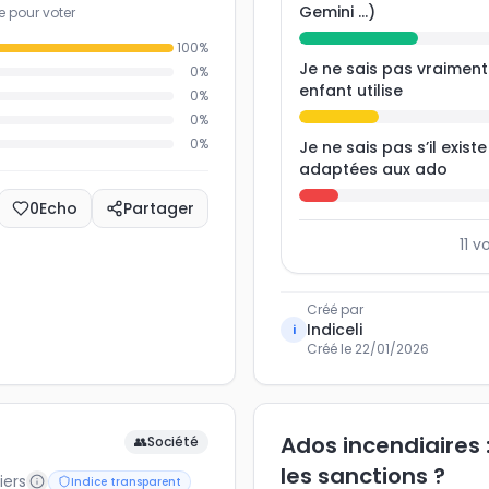
Gemini ...)
e pour voter
100
%
Je ne sais pas vraimen
0
%
enfant utilise
0
%
0
%
0
%
Je ne sais pas s’il exist
adaptées aux ado
0
Echo
Partager
11
vo
Créé par
Indiceli
i
Créé le
22/01/2026
Ados incendiaires :
👥
Société
les sanctions ?
iers
Indice transparent