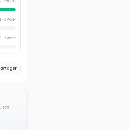
 ·
2
votes
% ·
0
Voter
% ·
0
Voter
Partager
u tes