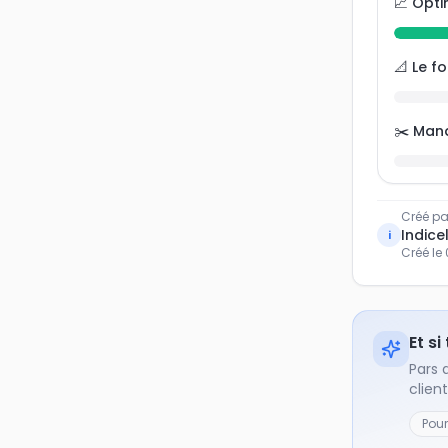
📈 Opti
📐 Le f
✂️ Man
Créé pa
Indicel
i
Créé le
Et si
Pars 
clien
Pou