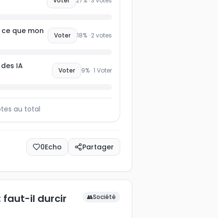
Voter
27
% ·
3
votes
t ce que mon
Voter
18
% ·
2
votes
e des IA
Voter
9
% ·
1
Voter
tes au total
0
Echo
Partager
 faut-il durcir
👥
Société