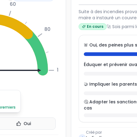
60
Suite à des incendies prov
maire a instauré un couvre
Faut-il aller plus loin ou 
🚀 Sois parmi 
En cours
80
prévenir ces actes et respon
🚨 Oui, des peines plus 
Éduquer et prévenir ava
100
🤝 Impliquer les paren
🤔 Adapter les sanction
 premiers
cas
Oui
Créé par