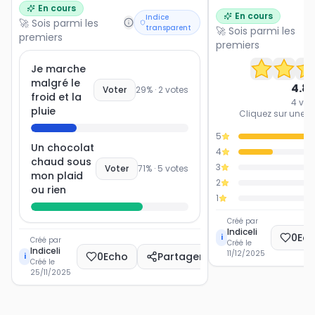
En cours
En cours
Indice
🚀 Sois parmi les
transparent
🚀 Sois parmi les
premiers
premiers
Je marche
malgré le
4.8
Voter
29
% ·
2
votes
froid et la
4
vot
pluie
Cliquez sur une ét
5
Un chocolat
4
chaud sous
3
Voter
71
% ·
5
votes
mon plaid
2
ou rien
1
Créé par
Indiceli
0
Ec
i
Créé par
Créé le
Indiceli
11/12/2025
0
Echo
Partager
i
Créé le
25/11/2025