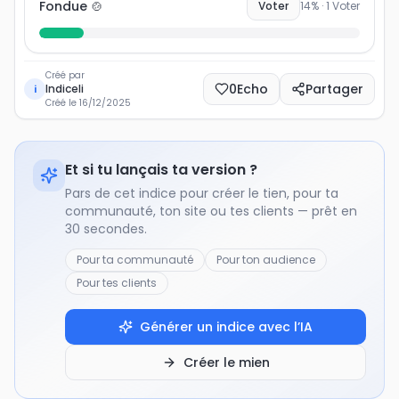
Fondue 🍲
Voter
14
% ·
1
Voter
Créé par
0
Echo
Partager
Indiceli
i
Créé le
16/12/2025
Et si tu lançais ta version ?
Pars de cet indice pour créer le tien, pour ta
communauté, ton site ou tes clients — prêt en
30 secondes.
Pour ta communauté
Pour ton audience
Pour tes clients
Générer un indice avec l’IA
Créer le mien