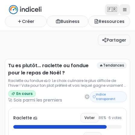
🇫🇷
Créer
Business
Ressources
Partager
Tu es plutôt... raclette ou fondue pour le repas de Noël 
Raclette ou fondue 🧀🍲 Le choix culinaire le plus diffici
Tu es plutôt... raclette ou fondue
🔥
Tendances
pour le repas de Noël ?
Raclette ou fondue 🧀🍲 Le choix culinaire le plus difficile de
l’hiver ! Vote pour ton plat préféré et vois lequel gagne vraiment à
Noël.
En cours
Indice
transparent
🚀 Sois parmi les premiers
Raclette 🧀
Voter
86
% ·
6
votes