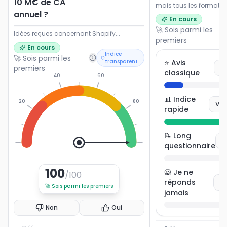
10 M€ de CA
mais tous les formats 
annuel ?
Dites-nous ce qui vou
En cours
envie de participer.
🚀 Sois parmi les
Idées reçues concernant Shopify...
premiers
En cours
Indice
🚀 Sois parmi les
transparent
⭐ Avis
premiers
V
classique
40
60
📊 Indice
20
80
Vot
rapide
📝 Long
V
0
100
questionnaire
100
🙅 Je ne
/100
réponds
Vo
🚀
Sois parmi les premiers
jamais
Non
Oui