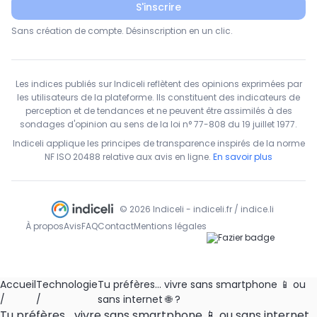
S'inscrire
Sans création de compte. Désinscription en un clic.
Les indices publiés sur Indiceli reflètent des opinions exprimées par
les utilisateurs de la plateforme. Ils constituent des indicateurs de
perception et de tendances et ne peuvent être assimilés à des
sondages d'opinion au sens de la loi n° 77-808 du 19 juillet 1977.
Indiceli applique les principes de transparence inspirés de la norme
NF ISO 20488 relative aux avis en ligne.
En savoir plus
© 2026 Indiceli - indiceli.fr / indice.li
À propos
Avis
FAQ
Contact
Mentions légales
Accueil
Technologie
Tu préfères… vivre sans smartphone 📱 ou
/
/
sans internet 🌐 ?
Tu préfères… vivre sans smartphone 📱 ou sans internet