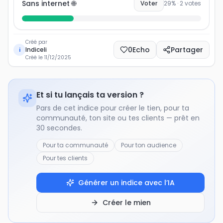
Sans internet 🌐
Voter
29
% ·
2
votes
Créé par
0
Echo
Partager
Indiceli
i
Créé le
11/12/2025
Et si tu lançais ta version ?
Pars de cet indice pour créer le tien, pour ta
communauté, ton site ou tes clients — prêt en
30 secondes.
Pour ta communauté
Pour ton audience
Pour tes clients
Générer un indice avec l’IA
Créer le mien