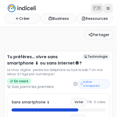
🇫🇷
Créer
Business
Ressources
Partager
Tu préfères… vivre sans smartphone 📱 ou sans internet 
Le choc digital : perdre ton téléphone ou tout le web ? 
Tu préfères… vivre sans
💻
Technologie
smartphone 📱 ou sans internet 🌐 ?
Le choc digital : perdre ton téléphone ou tout le web ? Un vrai
retour à l’âge pré-numérique !
En cours
Indice
transparent
🚀 Sois parmi les premiers
Sans smartphone 📱
Voter
71
% ·
5
votes