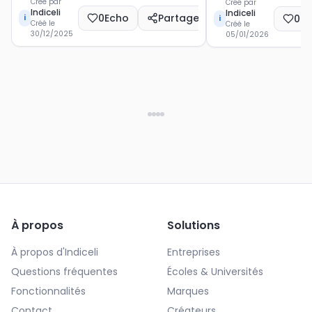
Créé par
Créé par
Indiceli
Indiceli
0
Echo
Partager
0
E
i
i
Créé le
Créé le
30/12/2025
05/01/2026
À propos
Solutions
À propos d'Indiceli
Entreprises
Questions fréquentes
Écoles & Universités
Fonctionnalités
Marques
Contact
Créateurs