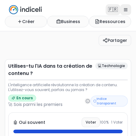
🇫🇷
Créer
Business
Ressources
Partager
Utilises-tu l'IA dans ta création de contenu ?
L'intelligence artificielle révolutionne la création de co
Utilises-tu l'IA dans ta création de
💻
Technologie
contenu ?
L'intelligence artificielle révolutionne la création de contenu.
L'utilisez-vous souvent, parfois ou jamais ?
En cours
Indice
transparent
🚀 Sois parmi les premiers
🤖 Oui souvent
Voter
100
% ·
1
Voter