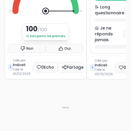
📝 Long
V
0
100
questionnaire
100
🙅 Je ne
/100
réponds
Vo
🚀
Sois parmi les premiers
jamais
Non
Oui
Créé par
Créé par
Indiceli
Indiceli
0
Echo
Partager
0
E
i
i
Créé le
Créé le
30/12/2025
05/01/2026