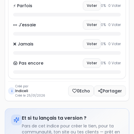
⚡ Parfois
Voter
0
% ·
0
Voter
👀 J'essaie
Voter
0
% ·
0
Voter
❌ Jamais
Voter
0
% ·
0
Voter
😱 Pas encore
Voter
0
% ·
0
Voter
Créé par
0
Echo
Partager
Indiceli
i
Créé le
25/01/2026
Et si tu lançais ta version ?
Pars de cet indice pour créer le tien, pour ta
communauté, ton site ou tes clients — prêt en