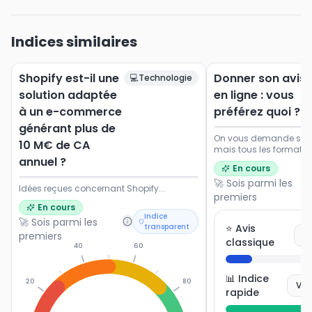
Indices similaires
Shopify est-il une
Donner son avis
💻
Technologie
solution adaptée
en ligne : vous
à un e-commerce
préférez quoi ?
générant plus de
On vous demande souve
10 M€ de CA
mais tous les formats 
annuel ?
Dites-nous ce qui vou
En cours
envie de participer.
🚀 Sois parmi les
Idées reçues concernant Shopify...
premiers
En cours
Indice
🚀 Sois parmi les
transparent
⭐ Avis
premiers
V
classique
40
60
📊 Indice
20
80
Vot
rapide