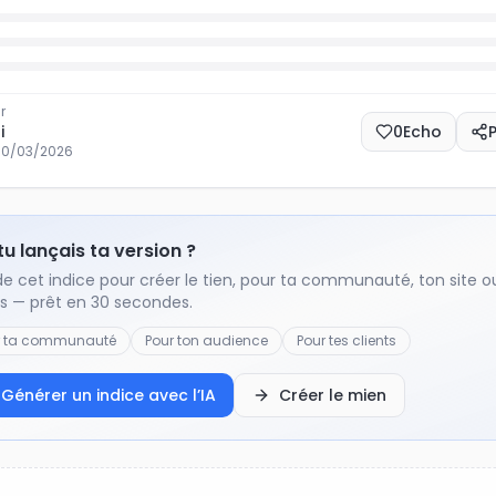
r
i
0
Echo
10/03/2026
 tu lançais ta version ?
de cet indice pour créer le tien, pour ta communauté, ton site o
ts — prêt en 30 secondes.
r ta communauté
Pour ton audience
Pour tes clients
Générer un indice avec l’IA
Créer le mien