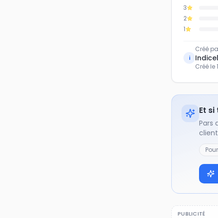
3
2
1
Créé pa
Indicel
i
Créé le
Et si
Pars 
clien
Pou
PUBLICITÉ