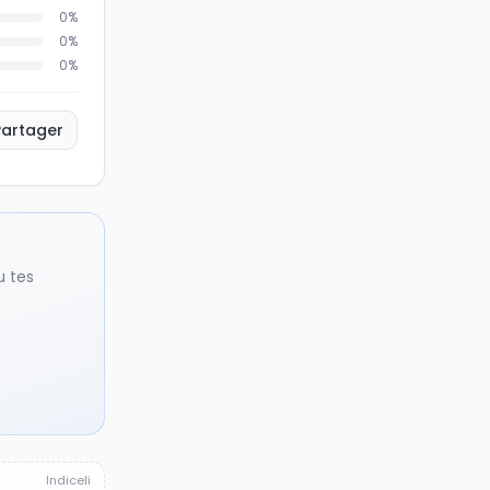
0
%
0
%
0
%
Partager
u tes
Indiceli