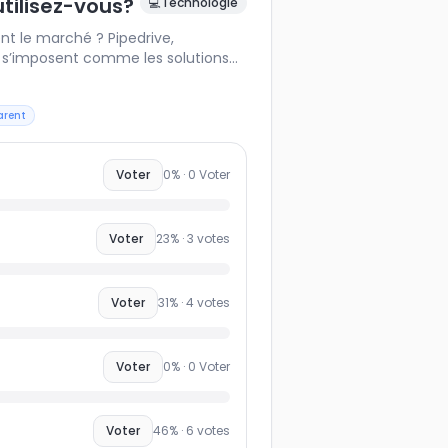
utilisez-vous?
💻
Technologie
t le marché ? Pipedrive,
k s’imposent comme les solutions
 équipes commerciales, chacune avec
u pipeline, automatisations,
eting ou simplicité d’usage. Votez
arent
ez : ce benchmark collaboratif
CRM les plus populaires et
Voter
0
% ·
0
Voter
du marché B2B.
Voter
23
% ·
3
votes
Voter
31
% ·
4
votes
Voter
0
% ·
0
Voter
Voter
46
% ·
6
votes