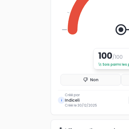
0
100
/100
🚀
Sois parmi les
Non
Créé par
Indiceli
i
Créé le
30/12/2025