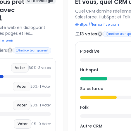
vous prêt
Et vous, quel CRM 
💻
Technologie
 avec
Quel CRM domine réellemen

Salesforce, HubSpot et Fol
les plus utilisées par les
https://lemonfive.com
site web en dialoguant
ses points forts : gestion d
les pages et les
13
vote
s
reporting, intégration mark
Indice transp
te approche promet plus
pour l’outil que vous utilis
ite-web
oins de dépendance aux CMS
permettra de comparer les 
iers
flow 💻. Mais elle
Indice transparent
Pipedrive
d’identifier les tendances 
de concevoir un projet
 cette nouvelle manière de
Voter
60
% ·
3
votes
Hubspot
Voter
20
% ·
1
Voter
Salesforce
Voter
20
% ·
1
Voter
Folk
Voter
0
% ·
0
Voter
Autre CRM