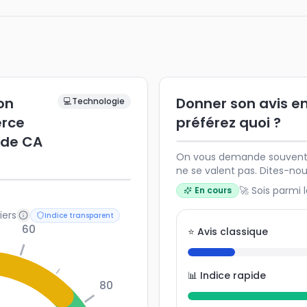
ion
Donner son avis en
💻
Technologie
rce
préférez quoi ?
 de CA
On vous demande souvent v
ne se valent pas. Dites-no
envie de participer.
🚀 Sois parmi 
En cours
iers
Indice transparent
60
⭐ Avis classique
📊 Indice rapide
80