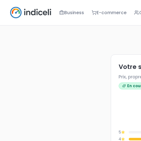
Business
E-commerce
Votre satisf
Prix, propre
Votre 
Prix, prop
En cou
5
4