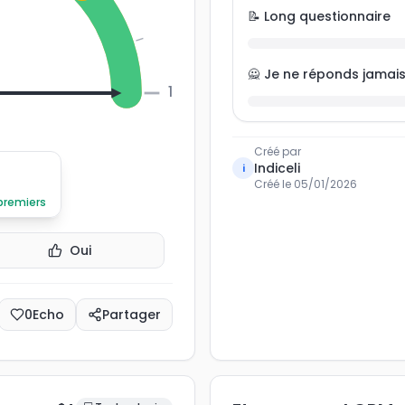
📝 Long questionnaire
🙅 Je ne réponds jamai
100
Créé par
Indiceli
i
Créé le
05/01/2026
 premiers
Oui
0
Echo
Partager