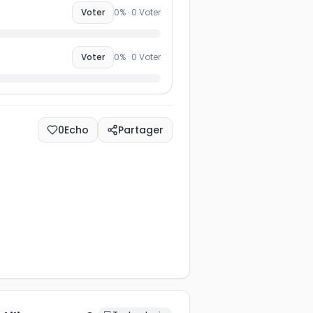
Voter
0
% ·
0
Voter
s
Voter
0
% ·
0
Voter
0
Echo
Partager