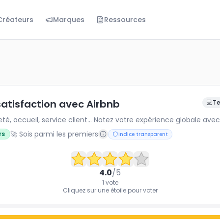
Créateurs
Marques
Ressources
action avec Airbnb
té, accueil, service client... Notez votre expérience global
satisfaction avec Airbnb
💻
Te
reté, accueil, service client... Notez votre expérience globale avec
🚀 Sois parmi les premiers
rs
Indice transparent
4.0
/5
1
vote
Cliquez sur une étoile pour voter