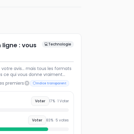
 ligne : vous
💻
Technologie
otre avis… mais tous les formats
us ce qui vous donne vraiment
les premiers
Indice transparent
Voter
17
% ·
1
Voter
Voter
83
% ·
5
votes