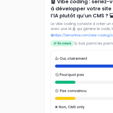
🤖 Vibe coding : seriez-
à développer votre site
l’IA plutôt qu’un CMS ? 
Le vibe coding consiste à créer un 
avec une IA 🤖 qui génère le code, 
fonctionnalités à la demande. Cet
https://lemonfive.com/vibe-coding/s
de rapidité ⚡, de flexibilité et m
🚀 Sois parmi les prem
En cours
classiques comme WordPress ou Web
implique aussi une nouvelle façon 
digital. Seriez-vous prêt à adopter
👍 Oui, clairement
créer un site web ? 🌐✨
🤔 Pourquoi pas
😐 Pas convaincu
❌ Non, CMS only