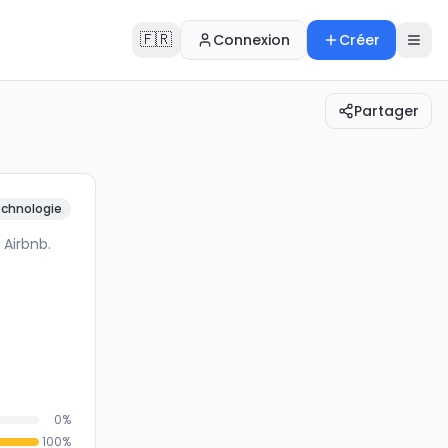
🇫🇷
Connexion
Créer
Partager
e avec Airbnb.
chnologie
 Airbnb.
0
%
100
%